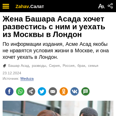
А
Zahav
.
Салат
А
Жена Башара Асада хочет
развестись с ним и уехать
из Москвы в Лондон
По информации издания, Асме Асад якобы
не нравятся условия жизни в Москве, и она
хочет уехать в Лондон.
Башар Асад
разводы
Сирия
Россия
брак
семья
23.12.2024
Источник:
Meduza