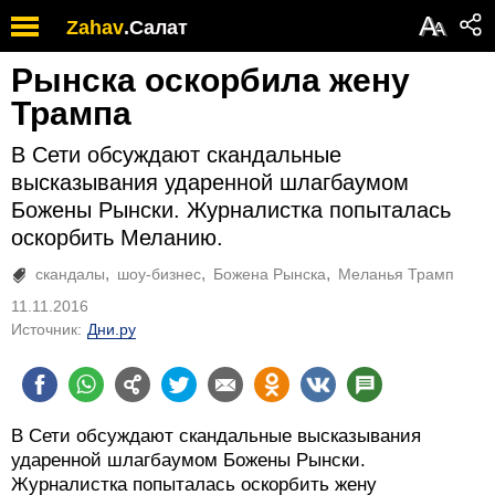
А
Zahav
.
Салат
А
Рынска оскорбила жену
Трампа
В Сети обсуждают скандальные
высказывания ударенной шлагбаумом
Божены Рынски. Журналистка попыталась
оскорбить Меланию.
скандалы
шоу-бизнес
Божена Рынска
Меланья Трамп
11.11.2016
Источник:
Дни.ру
В Сети обсуждают скандальные высказывания
ударенной шлагбаумом Божены Рынски.
Журналистка попыталась оскорбить жену