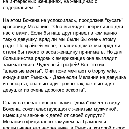
на интересных женщинах, на женщинах с
содержанием…"
На этом Божена не успокоилась, продолжив "кусать"
красавицу Меланию. "Она выглядит неприлично для
нас с вами. Если бы наш друг привел в компанию
такую девушку, вряд ли мы были бы очень этому
рады. По крайней мере, в наших домах мы вряд ли
стали бы такого класса женщину принимать. Но для
большинства рядовых американцев она выглядит
замечательно. Чудесный трофей! Вот это их
"влажные мечты". Они тоже мечтают о trophy wife, -
ехидничает Рынска. - Даже если Мелания не девушка
из эскорта, она выглядит ровно так, как выглядят
девушки из очень дорогого эскорта".
Сразу назревает вопрос: какие "дома" имеет в виду
Божена, сожительствующая с женатым мужчиной,
имеющим законных детей от своей супруги?
Мелания официально замужем за Трампом и
воспитывает его наследника, а Рынска, которой скоро