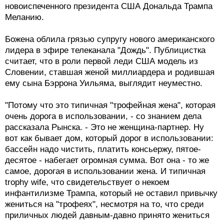
новоиспеченного президента США Дональда Трампа
Меланию.
Божена облила грязью супругу нового американского
лидера в эфире телеканала "Дождь". Публицистка
считает, что в роли первой леди США модель из
Словении, ставшая женой миллиардера и родившая
ему сына Бэррона Уильяма, выглядит неуместно.
"Потому что это типичная "трофейная жена", которая
очень дорога в использовании, - со знанием дела
рассказала Рынска. - Это не женщина-партнер. Ну
вот как бывает дом, который дорог в использовании:
бассейн надо чистить, платить консьержу, пятое-
десятое - набегает огромная сумма. Вот она - то же
самое, дорогая в использовании жена. И типичная
trophy wife, что свидетельствует о некоем
инфантилизме Трампа, который не оставил привычку
жениться на "трофеях", несмотря на то, что среди
приличных людей давным-давно принято жениться