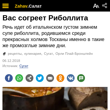
А
Zahav
.
Салат
А
Вас согреет Риболлита
Речь идет об итальянском густом зимнем
супе риболлита, родившемся среди
прекрасных холмов Тосканы именно в такие
же промозглые зимние дни.
рецепты
кулинария
Сугат
Орли Плай-Бронштейн
06.12.2018
Источник:
Сугат