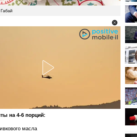
 Габай
ты на 4-6 порций:
ливкового масла