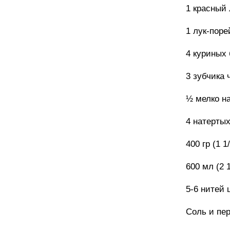
1 красный 
1 лук-поре
4 куриных
3 зубчика 
½ мелко на
4 натертых
400 гр (1 1
600 мл (2 
5-6 нитей
Соль и пе