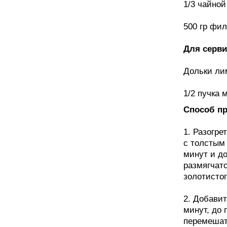
1/3 чайной
500 гр фил
Для серви
Дольки ли
1/2 пучка 
Способ пр
1. Разогре
с толстым 
минут и до
размягчат
золотистог
2. Добавит
минут, до
перемешать