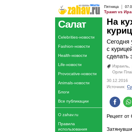
Пятница
07
.
0
Трамп vs Ира
На ку
Салат
куриц
Celebrities-новости
Сегодня 
Fashion-новости
с курице
Health-новости
сделать 
Life-новости
Израиль
Орли Пла
Provocative-новости
30.12.2016
Animals-новости
Источник:
Су
Блоги
Все публикации
О zahav.ru
Рецепт от
Правила
Затянувши
использования