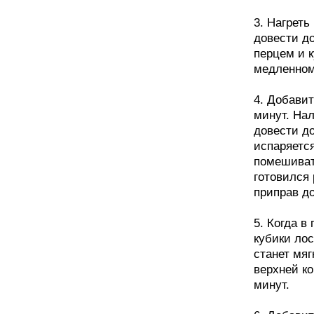
3. Нагрет
довести до
перцем и к
медленном
4. Добавит
минут. Нал
довести до
испаряется
помешиват
готовился 
приправ до
5. Когда в
кубики лос
станет мя
верхней ко
минут.