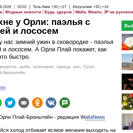
8
.
2026
03
:
02
Тель-Авив
+30
+27
Иерусалим
+30
+19
н
Модные новости
Будь здоров
Walla, Maariv, JP на русско
хне у Орли: паэлья с
Выб
ей и лососем
у нас зимний ужин в сковородке - паэлья
й и лососем. А Орли Плай покажет, как
это быстро.
рецепты
рыба
кулинария
курица
рис
Сугат
й-Бронштейн
гат
 Орли Плай-Бронштейн - редакция W
allaNews
йся холод отбивает всякое желание выходить на