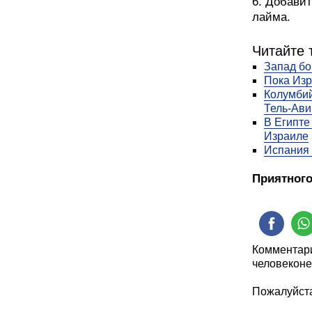
6. Добави
лайма.
Читайте 
Запад бо
Пока Изр
Колумбий
Тель-Ави
В Египте
Израиле
Испания 
Приятного
Комментари
человеконе
Пожалуйста