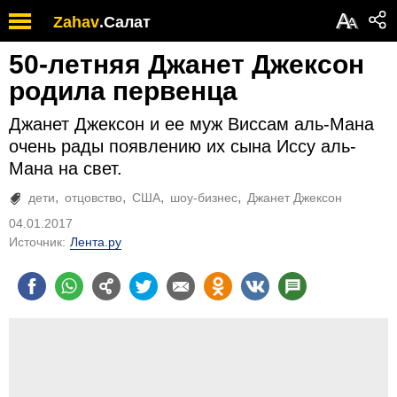
А
Zahav
.
Салат
А
50-летняя Джанет Джексон
родила первенца
Джанет Джексон и ее муж Виссам аль-Мана
очень рады появлению их сына Иссу аль-
Мана на свет.
дети
отцовство
США
шоу-бизнес
Джанет Джексон
04.01.2017
Источник:
Лента.ру