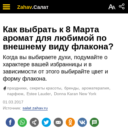
А
Zahav
.
Салат
А
Как выбрать к 8 Марта
аромат для любимой по
внешнему виду флакона?
Когда вы выбираете духи, подумайте о
характере вашей избранницы и в
зависимости от этого выбирайте цвет и
форму флакона.
праздники
секреты красоты
бренды
ароматерапия
парфюм
Estee Lauder
Donna Karan New York
01.03.2017
Источник:
salat.zahav.ru