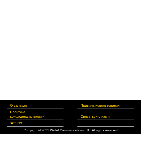
О zahav.ru
Правила использования
Политика
конфиденциальности
Связаться с нами
צרו קשר
Copyright © 2021 Walla! Communications LTD. All rights reserved