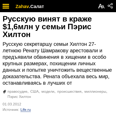
А
Zahav
.
Салат
А
Русскую винят в краже
$1,6млн у семьи Пэрис
Хилтон
Русскую секретаршу семьи Хилтон 27-
летнюю Ренату Шамракову арестовали и
предъявили обвинения в хищении в особо
крупных размерах, похищении личных
данных и попытке уничтожить вещественные
доказательства. Рената объехала весь мир,
останавливаясь в лучших от
правосудие
США
модели
происшествия
миллионеры
Пэрис Хилтон
01.03.2012
Источник:
Life.ru