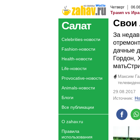
Четверг
06
.
0
Трамп vs Ира
Свои 
Салат
За недав
Celebrities-новости
отремонт
Fashion-новости
дачные д
Гордон, 
Health-новости
матьСтр
Life-новости
Максим Га
Provocative-новости
телевиден
Animals-новости
29.08.2017
Блоги
Источник:
Но
Все публикации
О zahav.ru
Правила
использования