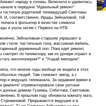
абивают народу в головы. Включила и удивилась:
 канале в передаче "Идеальный ремонт"
и гостиную родителей телеведущей Светланы
. И, соответственно, Ирады Зейналовой, той
 попала в фольклор в качестве символа
нды и ушла затем с Первого на НТВ.
 конечно, Зейналовым-старшим украшают в
ком стиле: пастельные тона, массивная мебель,
таренный деревянный пол. Пока идет ремонт,
 смотрят по телевизору, как их дочери играют в
 стать миллионером?" и "Угадай мелодию".
няла, что многие годы вообще не видела в этих
 обычных людей. Там снимают звезд, а с
пор и ведущих телеканала. За недавнее время в
м ремонте" отремонтировали свои уютные
и дачные домики Гузеева, Сябитова, Светлаков,
ромченко. В прошлом году обновила комнату мать
 Стриженовой. Прорываются ведущие и в
лодию". Та же Светлана Зейналова за два