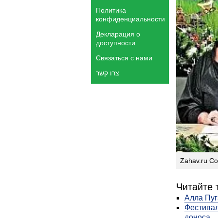
Политика
конфиденциальности
Декларация о
доступности
Связаться с нами
צרו קשר
Zahav.ru С
Читайте 
Алла Пуг
Фестивал
доноса