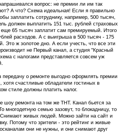
напрашивался вопрос: не премии ли им так
ют? А что? Схема идеальная! Если я правильно
обы заплатить сотруднику, например, 500 тысяч,
ль должен выплатить 151 тыс. руб­лей страховых
И еще 65 тысяч заплатит сам премируемый. Итого
ублей расходов. А с выигрыша в 500 тысяч - 175
й. Это ж золотое дно. А если учесть, что все эти
производит не Первый канал, а студия "Красный
схема с налогами представляется совсем уж
й.
з передачу о ремонте выгодно оформлять премии
, хотя счастливые обладатели гостиных в
ком стиле должны платить налог.
е шоу ремонта на том же ТНТ. Канал бьется за
То многодетную семью зазовут, то блокадницу, то
 Снимают живых людей. Можно зайти на сайт и
вку. Потому что зрители - это рейтинг и живые
госканалам они не нужны, и они снимают друг