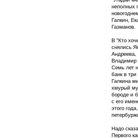
неполных 
новогодне
Галкин, Ек
Газманов.
В "Кто хо
снялись Я
Андреева,
Владимир 
Семь лет 
банк в три
Галкина м
хмурый му
бороде и б
с его имен
этого года
петербурж
Надо сказа
Первого ка