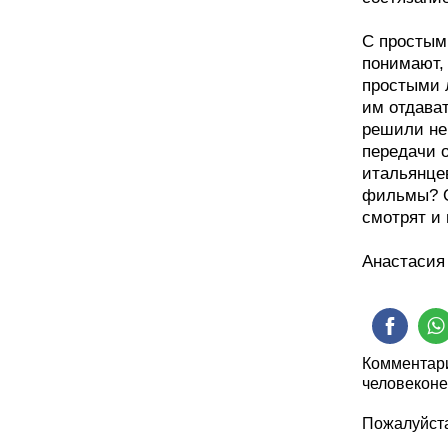
С простым
понимают,
простыми 
им отдават
решили не
передачи 
итальянцев
фильмы? О
смотрят и
Анастасия
Комментари
человеконе
Пожалуйста