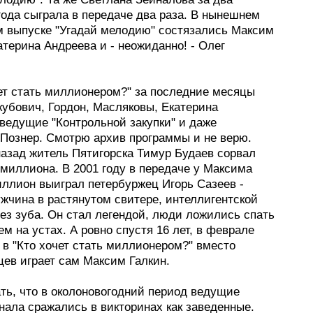
года сыграла в передаче два раза. В нынешнем
м выпуске "Угадай мелодию" состязались Максим
атерина Андреева и - неожиданно! - Олег
чет стать миллионером?" за последние месяцы
кубович, Гордон, Масляковы, Екатерина
 ведущие "Контрольной закупки" и даже
Познер. Смотрю архив программы и не верю.
назад житель Пятигорска Тимур Будаев сорвал
 миллиона. В 2001 году в передаче у Максима
иллион выиграл петербуржец Игорь Сазеев -
жчина в растянутом свитере, интеллигентской
ез зуба. Он стал легендой, люди ложились спать
ем на устах. А ровно спустя 16 лет, в феврале
, в "Кто хочет стать миллионером?" вместо
цев играет сам Максим Галкин.
ть, что в околоновогодний период ведущие
нала сражались в викторинах как заведенные.