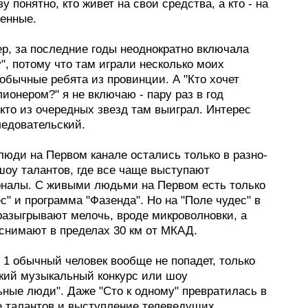
зу понятно, кто живет на свои средства, а кто - на
венные.
ер, за последние годы неоднократно включала
", потому что там играли несколько моих
обычные ребята из провинции. А "Кто хочет
ионером?" я не включаю - пару раз в год
кто из очередных звезд там выиграл. Интерес
ледовательский.
люди на Первом канале остались только в разно­
шоу талантов, где все чаще выступают
налы. С живыми людьми на Первом есть только
с" и программа "Фазенда". Но на "Поле чудес" в
разыгрывают мелочь, вроде микроволновки, а
 снимают в пределах 30 км от МКАД.
 1 обычный человек вообще не попадет, только
ский музыкальный конкурс или шоу
ьные люди". Даже "Сто к одному" превратилась в
е талантов и выступление телеведущих.