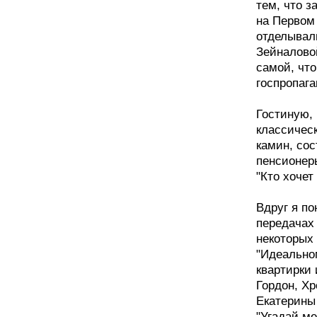
тем, что з
на Первом
отделывал
Зейналовой
самой, что
госпропага
Гостиную,
классичес
камин, сос
пенсионеры
"Кто хочет
Вдруг я по
передачах
некоторых 
"Идеально
квартирки 
Гордон, Х
Екатерины
"Угадай ме