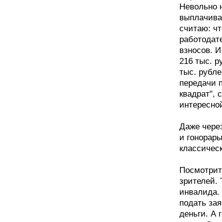
Невольно 
выплачива
считаю: чт
работодате
взносов. 
216 тыс. р
тыс. рубле
передачи 
квадрат", 
интересно
Даже чере
и гонорары
классичес
Посмотрит
зрителей. 
инвалида.
подать зая
деньги. А 