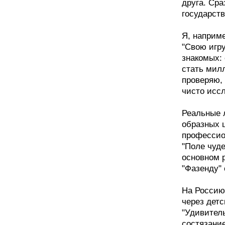
друга. Сра
государст
Я, наприм
"Свою игру
знакомых: 
стать милл
проверяю, 
чисто исс
Реальные 
образных 
профессио
"Поле чуде
основном 
"Фазенду"
На Россию
через дет
"Удивител
состязани