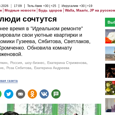
8
.
2026
17
:
09
Тель-Авив
+30
+25
Иерусалим
+30
+19
н
Модные новости
Будь здоров
Walla, Maariv, JP на русско
люди сочтутся
Выб
нее время в "Идеальном ремонте"
ировали свои уютные квартирки и
омики Гузеева, Сябитова, Светлаков,
Хромченко. Oбновила комнату
иженовой.
лкин
Россия
шоу-бизнес
Екатерина Стриженова
ие
Роза Сябитова
Екатерина Андреева
вая газета