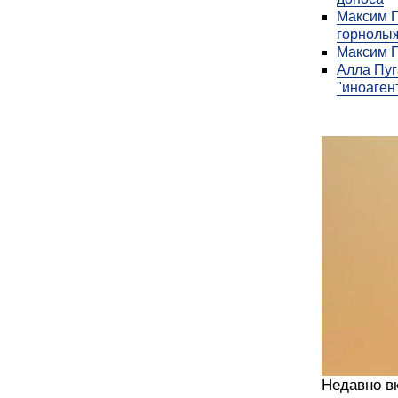
Максим Г
горнолыж
Максим Г
Алла Пуг
"иноаген
Недавно вк