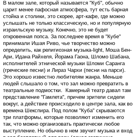
В малом зале, который называется "Куб", обычно
царит менее пафосная атмосфера, тут есть барная
стойка и столики, это скорее, арт-кафе, где можно
услышать не только классическую, но и популярную
израильскую музыку. Конечно, это не будет
откровенная попса. За последнее время в "Кубе"
принимали Ишая Риво, чье творчество можно
определить, как религиозная музыка-light, Моша Бен-
Ари, Идана Райхеля, Йорама Гаона, Шломо Шабана,
исполнителей этнической музыки Шломи Саранга
(греческие песни) и Лираз Чархи (песни на парси).
Это хорошо известно любителям жанра. Меньше
людей слышало о том, что зал можно превратить в
театральные подмостки. Камерный театр давал там
представление "Гамлета", причем зрители сидели
вокруг, а действие происходило в центре зала, как во
времена Шекспира. Под полом "Куба" скрываются
три платформы, которые позволяют изменить его
так, что можно организовать практически любое
выступление. Но обычно в нем звучит музыка и вход