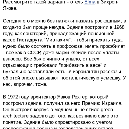
Рассмотрите такой вариант - отель
Elma
в Зихрон-
Якове.
Сегодня его можно без натяжки назвать роскошным, а
когда-то был проще некуда. Здание построили в 1968
году, как санаторий, принадлежащий пенсионной
кассе Гистадрута "Мивтахим". Чтобы приехать туда,
нужно было состоять в профсоюзе, иметь профбилет
- все как в СССР, даже марки клеили после уплаты
взносов. Все было чинно и уныло, от всех
отдыхающих требовали "прибавить в весе" и
буквально заставляли есть. У израильтян рассказы
об этой эпохе вызывают ностальгическую усмешку. У
нас, впрочем, тоже.
В 1972 году архитектор Яаков Рехтер, который
построил здание, получил за него Премию Израиля.
Он выстроил корпус в модном ныне стиле green
architecture задолго до того, как возникло само это
понятие. Здание было спроектировано с учетом
расположения солнца и господствующих ветров,