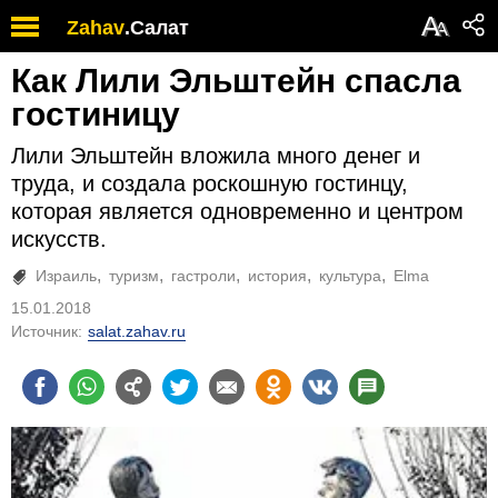
А
Zahav
.
Салат
А
Как Лили Эльштейн спасла
гостиницу
Лили Эльштейн вложила много денег и
труда, и создала роскошную гостинцу,
которая является одновременно и центром
искусств.
Израиль
туризм
гастроли
история
культура
Elma
15.01.2018
Источник:
salat.zahav.ru