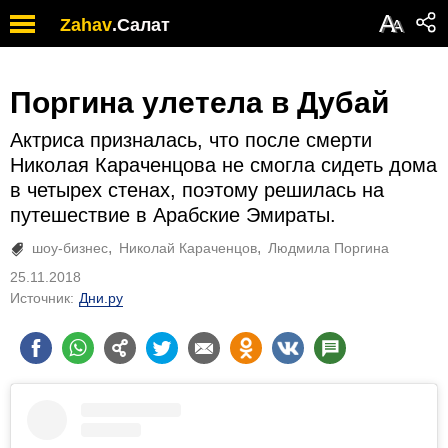
А
Zahav
.
Салат
А
Поргина улетела в Дубай
Актриса призналась, что после смерти
Николая Караченцова не смогла сидеть дома
в четырех стенах, поэтому решилась на
путешествие в Арабские Эмираты.
шоу-бизнес
Николай Караченцов
Людмила Поргина
25.11.2018
Источник:
Дни.ру