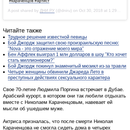
#караченцов #артист
A post shared by
ДНИ.РУ
(@dniru) on
Oct 30, 2018 at 1:29am PDT
Читайте также
Трудное решение известной певицы
Бой Джордж защитил свою произраильскую песню:
"Nova - это отражение моего мира"
Бен Аффлек выиграл 1 млн долларов в шоу "Кто хочет
стать миллионером?"
Бой Джордж покинул знаменитый мюзикл из-за травли
Четыре женщины обвинили Джареда Лето в
преступных действиях сексуального характера
Свое 70-летие Людмила Поргина встречает в Дубае.
Арабский курорт, в котором они так любили отдыхать
вместе с Николаем Караченцовым, навевает ей
мысли об ушедшем муже.
Актриса призналась, что после смерти Николая
Караченцова не смогла сидеть дома в четырех