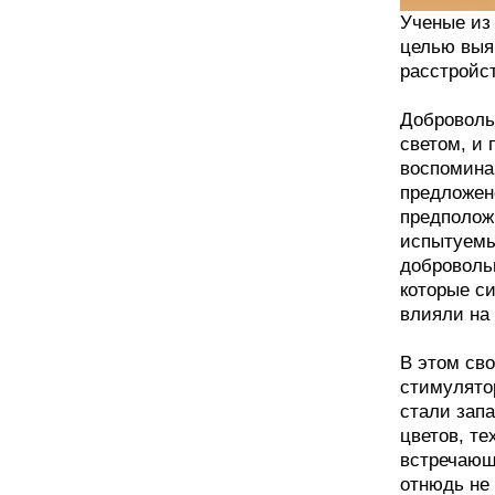
Ученые из
целью выя
расстройст
Доброволь
светом, и
воспомина
предложен
предполож
испытуемы
доброволь
которые с
влияли на
В этом сво
стимулято
стали зап
цветов, те
встречающ
отнюдь не