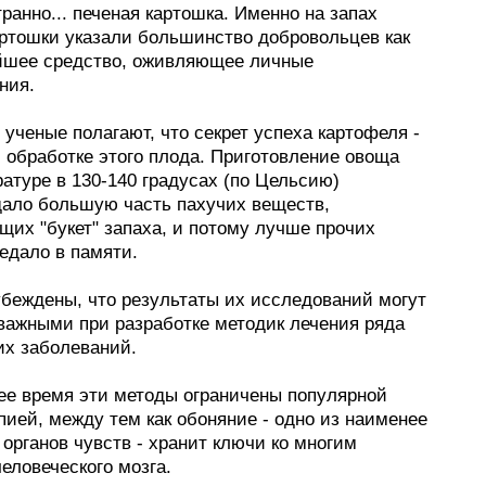
странно... печеная картошка. Именно на запах
артошки указали большинство добровольцев как
йшее средство, оживляющее личные
ния.
ученые полагают, что секрет успеха картофеля -
 обработке этого плода. Приготовление овоща
атуре в 130-140 градусах (по Цельсию)
ало большую часть пахучих веществ,
щих "букет" запаха, и потому лучше прочих
едало в памяти.
беждены, что результаты их исследований могут
 важными при разработке методик лечения ряда
их заболеваний.
ее время эти методы ограничены популярной
ией, между тем как обоняние - одно из наименее
органов чувств - хранит ключи ко многим
еловеческого мозга.