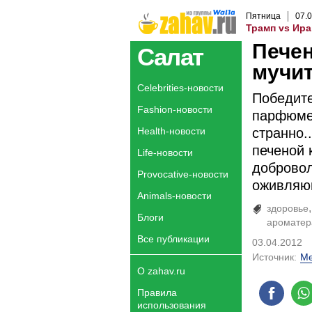
Пятница
07
.
0
Трамп vs Ира
Печен
Салат
мучи
Celebrities-новости
Победит
Fashion-новости
парфюмер
Health-новости
странно.
печеной 
Life-новости
добровол
Provocative-новости
оживляю
Animals-новости
здоровье
Блоги
ароматер
Все публикации
03.04.2012
Источник:
М
О zahav.ru
Правила
использования