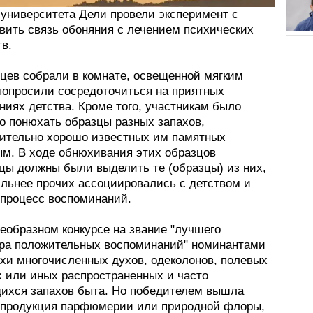
 университета Дели провели эксперимент с
вить связь обоняния с лечением психических
в.
цев собрали в комнате, освещенной мягким
 попросили сосредоточиться на приятных
ниях детства. Кроме того, участникам было
о понюхать образцы разных запахов,
ительно хорошо известных им памятных
м. В ходе обнюхивания этих образцов
цы должны были выделить те (образцы) из них,
ильнее прочих ассоциировались с детством и
 процесс воспоминаний.
еобразном конкурсе на звание "лучшего
ра положительных воспоминаний" номинантами
ахи многочисленных духов, одеколонов, полевых
х или иных распространенных и часто
ихся запахов быта. Но победителем вышла
 продукция парфюмерии или природной флоры,