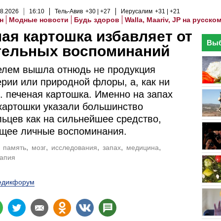
8
.
2026
16
:
10
Тель-Авив
+30
+27
Иерусалим
+31
+21
н
Модные новости
Будь здоров
Walla, Maariv, JP на русско
ая картошка избавляет от
Выб
тельных воспоминаний
елем вышла отнюдь не продукция
ии или природной флоры, а, как ни
.. печеная картошка. Именно на запах
картошки указали большинство
ьцев как на сильнейшее средство,
щее личные воспоминания.
память
мозг
исследования
запах
медицина
апия
едикфорум