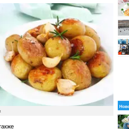
k
также