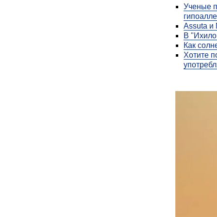
Ученые п
гипоалле
Assuta и
В "Ихило
Как солн
Хотите п
употребл