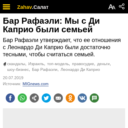
А
Zahav
.
Салат
А
Бар Рафаэли: Мы с Ди
Каприо были семьей
Бар Рафаэли утверждает, что ее отношения
с Леонардо Ди Каприо были достаточно
тесными, чтобы считаться семьей.
скандалы
Израиль
топ-модель
правосудие
деньги
шоу-бизнес
Бар Рафаэли
Леонардо Ди Каприо
20.07.2019
Источник:
MIGnews.com