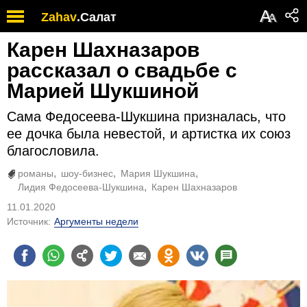
А
Zahav
.
Салат
А
Карен Шахназаров
рассказал о свадьбе с
Марией Шукшиной
Сама Федосеева-Шукшина призналась, что
ее дочка была невестой, и артистка их союз
благословила.
романы
шоу-бизнес
Мария Шукшина
Лидия Федосеева-Шукшина
Карен Шахназаров
11.01.2020
Источник:
Аргументы недели