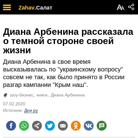
А
Zahav
.
Салат
А
Диана Арбенина рассказала
о темной стороне своей
жизни
Диана Арбенина в свое время
высказывалась по "украинскому вопросу"
совсем не так, как было принято в России
разгар кампании "Крым наш".
шоу-бизнес
книги
Диана Арбенина
07.02.2020
Источник:
Дни.ру