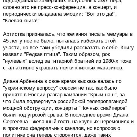
подбадривала замерзших полусонных акул пера,
словно это не пресс-конференция, а концерт, и
периодически выдавала эмоции: "Вот это да!",
"Клевая книга!"
Артистка призналась, что желания писать мемуары в
45 лет у нее не было, пыталась избежать этой
участи, но все-таки убедили рассказать о себе. Книгу
назвали "Редкая птица". Таким образом, рок
"нулевых" вслед за гитарной братией из 1980-х тоже
стал активно украшать полки книжных магазинов.
Диана Арбенина в свое время высказывалась по
"украинскому вопросу" совсем не так, как было
принято в России разгар кампании "Крым наш", за
что была подвергнута российской телепропагандой
мощной обструкции, концерты "Ночных снайперов"
были под угрозой срыва. В последнее время Диана
Сергеевна - желанный гость на крупных церемониях и
в проектах федеральных каналов, но вопросов о
политике она теперь сторонится, даже таких