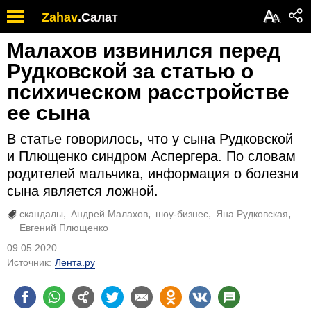
А
Zahav
.
Салат
А
Малахов извинился перед
Рудковской за статью о
психическом расстройстве
ее сына
В статье говорилось, что у сына Рудковской
и Плющенко синдром Аспергера. По словам
родителей мальчика, информация о болезни
сына является ложной.
скандалы
Андрей Малахов
шоу-бизнес
Яна Рудковская
Евгений Плющенко
09.05.2020
Источник:
Лента.ру