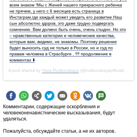
всем знаком !Мы с Женей нашего прекрасного ребенка
не прячем, у него с 6 месяцев есть страница в
Инстаграм,где каждый может увидеть его развитие.Наш
сын абсолютно здоров, это даже трудно подвергать
сомнению. Вам должно быть очень, очень стыдно. Но это
– нравственные категории и человеческие качества,
которые вам, видимо, не знакомы. Поэтому решение
будет выносить суд не только в России, но и суд по
правам человека в Страсбурге , ‼️‼️ продолжение в
комментах ⬇️
A post shared by
Yana Rudkovskaya
(@rudkovskayaofficial) on
Ma
Комментарии, содержащие оскорбления и
человеконенавистнические высказывания, будут
удаляться.
Пожалуйста, обсуждайте статьи, а не их авторов.