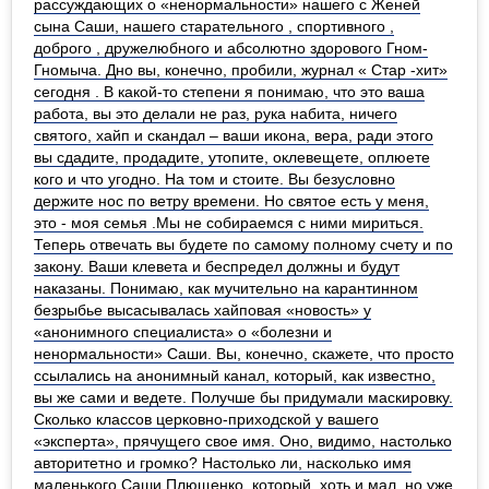
рассуждающих о «ненормальности» нашего с Женей
сына Саши, нашего старательного , спортивного ,
доброго , дружелюбного и абсолютно здорового Гном-
Гномыча. Дно вы, конечно, пробили, журнал « Стар -хит»
сегодня . В какой-то степени я понимаю, что это ваша
работа, вы это делали не раз, рука набита, ничего
святого, хайп и скандал – ваши икона, вера, ради этого
вы сдадите, продадите, утопите, оклевещете, оплюете
кого и что угодно. На том и стоите. Вы безусловно
держите нос по ветру времени. Но святое есть у меня,
это - моя семья .Мы не собираемся с ними мириться.
Теперь отвечать вы будете по самому полному счету и по
закону. Ваши клевета и беспредел должны и будут
наказаны. Понимаю, как мучительно на карантинном
безрыбье высасывалась хайповая «новость» у
«анонимного специалиста» о «болезни и
ненормальности» Саши. Вы, конечно, скажете, что просто
ссылались на анонимный канал, который, как известно,
вы же сами и ведете. Получше бы придумали маскировку.
Сколько классов церковно-приходской у вашего
«эксперта», прячущего свое имя. Оно, видимо, настолько
авторитетно и громко? Настолько ли, насколько имя
маленького Саши Плющенко, который, хоть и мал, но уже