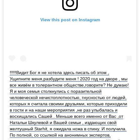
View this post on Instagram
‼️‼️‼️Видит Бог я не хотела здесь писать об этом ,
Ущипните меня,разбудите меня ! 2020 год на дворе , мы
все живём в толерантном обществе,говорите? Не думаю!
Я и моя семья столкнулись с поразительной
человеческой нечистоплотностью, гнусностью от людей,
которых я считала своими друзьями, которые приходили
в гости и на наши мероприятия ,не раз улыбалась и
восхищались Сашей . Меньше всего именно от Вас ,от
Натальи Шкулевой и Вашей семьи , издающих свой
желтушный Starhit, я ожидала ножа в спину. И получила.
По полной, со ссылкой на анонимных экспертов,