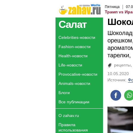
Пятница
07
.
0
Трамп vs Ира
Шоко
Салат
Шоколадн
Celebrities-новости
орешком,
Fashion-новости
ароматом
тарелки, 
Health-новости
Life-новости
рецепты
10.05.2020
Provocative-новости
Источник:
Фо
Animals-новости
Блоги
Все публикации
О zahav.ru
Правила
использования