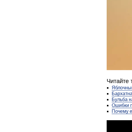
Читайте 
Яблочный
Бархатна
Бульба н
Ошибки п
Почему е