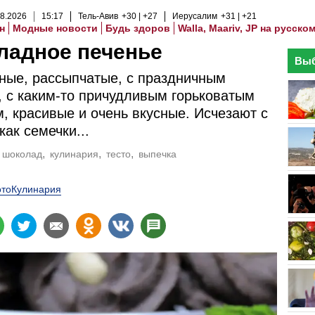
8
.
2026
15
:
17
Тель-Авив
+30
+27
Иерусалим
+31
+21
н
Модные новости
Будь здоров
Walla, Maariv, JP на русско
ладное печенье
Выб
ые, рассыпчатые, с праздничным
 с каким-то причудливым горьковатым
, красивые и очень вкусные. Исчезают с
как семечки...
шоколад
кулинария
тесто
выпечка
тоКулинария