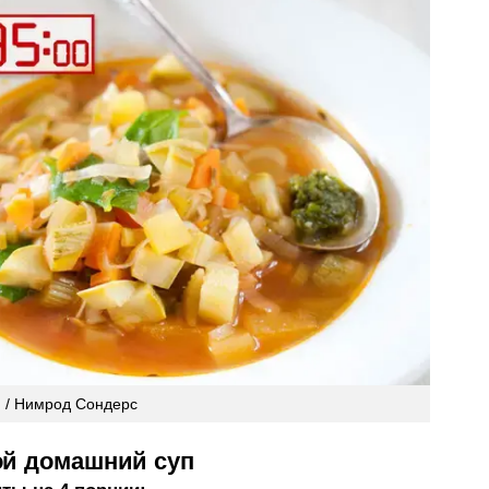
! / Нимрод Сондерс
й домашний суп