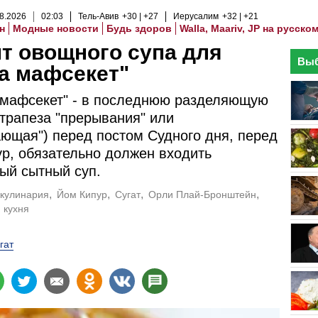
8
.
2026
02
:
03
Тель-Авив
+30
+27
Иерусалим
+32
+21
н
Модные новости
Будь здоров
Walla, Maariv, JP на русско
т овощного супа для
Выб
а мафсекет"
 мафсекет" - в последнюю разделяющую
(трапеза "прерывания" или
ющая") перед постом Судного дня, перед
р, обязательно должен входить
ый сытный суп.
кулинария
Йом Кипур
Сугат
Орли Плай-Бронштейн
 кухня
гат