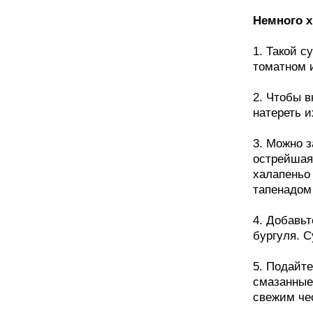
Немного х
1. Такой с
томатном 
2. Чтобы 
натереть и
3. Можно з
острейшая 
халапеньо 
тапенадом 
4. Добавьт
бургуля. С
5. Подайт
смазанные
свежим че