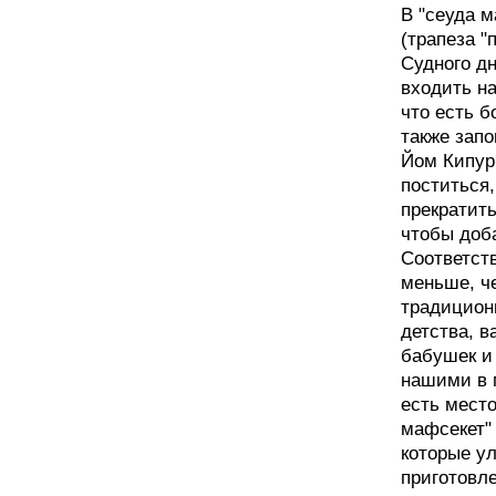
В "сеуда 
(трапеза 
Судного д
входить н
что есть б
также запо
Йом Кипур
поститься,
прекратить
чтобы доб
Соответст
меньше, ч
традицион
детства, 
бабушек и
нашими в г
есть мест
мафсекет"
которые у
приготовл