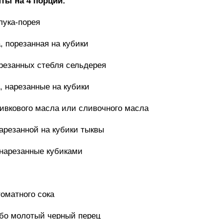
ты на 4 порции:
лука-порея
, порезанная на кубики
арезанных стебля сельдерея
, нарезанные на кубики
ливкового масла или сливочного масла
нарезанной на кубики тыквы
 нарезанные кубиками
томатного сока
убо молотый черный перец