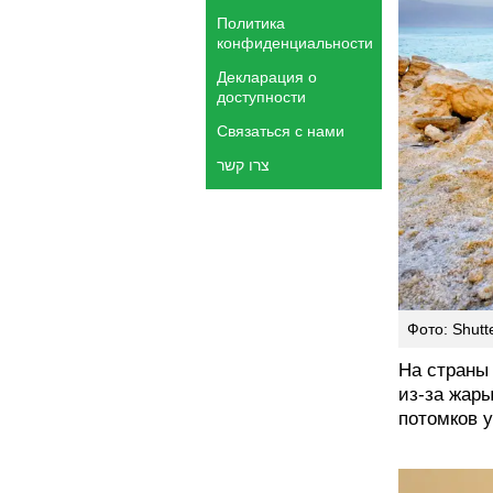
Политика
конфиденциальности
Декларация о
доступности
Связаться с нами
צרו קשר
Фото: Shutt
На страны
из-за жары
потомков 