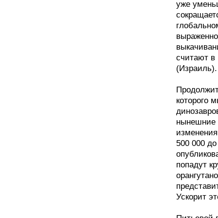
уже уменьш
сокращает
глобальном
выраженно
выкачивани
считают в
(Израиль).
Продолжит
которого 
динозавров
нынешние 
изменениям
500 000 до
опубликов
попадут кр
орангутано
представи
Ускорит эт