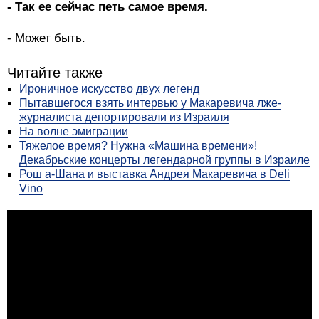
- Так ее сейчас петь самое время.
- Может быть.
Читайте также
Ироничное искусство двух легенд
Пытавшегося взять интервью у Макаревича лже-
журналиста депортировали из Израиля
На волне эмиграции
Тяжелое время? Нужна «Машина времени»!
Декабрьские концерты легендарной группы в Израиле
Рош а-Шана и выставка Андрея Макаревича в Deli
Vino