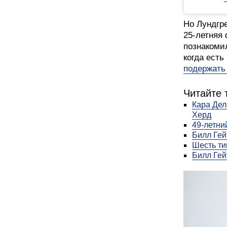
Но Лундгре
25-летняя 
познакомил
когда есть
подержать
Читайте 
Кара Дел
Херд
49-летни
Билл Гей
Шесть ти
Билл Гей