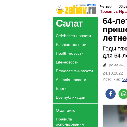
Четверг
06
.
0
Трамп vs Ира
64-ле
Салат
прише
летне
Celebrities-новости
Fashion-новости
Годы тяж
Health-новости
для 64-л
Life-новости
романы
Provocative-новости
24.10.2022
Источник:
Su
Animals-новости
Блоги
Все публикации
О zahav.ru
Правила
использования