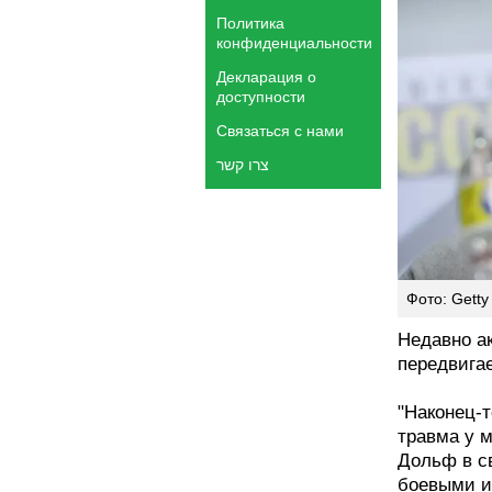
Политика
конфиденциальности
Декларация о
доступности
Связаться с нами
צרו קשר
Фото: Getty 
Недавно ак
передвигае
"Наконец-
травма у 
Дольф в св
боевыми и