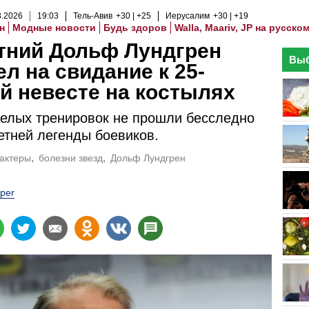
8
.
2026
19
:
03
Тель-Авив
+30
+25
Иерусалим
+30
+19
н
Модные новости
Будь здоров
Walla, Maariv, JP на русско
тний Дольф Лундгрен
Выб
л на свидание к 25-
й невесте на костылях
елых тренировок не прошли бесследно
етней легенды боевиков.
актеры
болезни звезд
Дольф Лундгрен
per