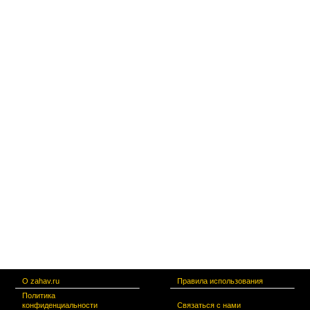
О zahav.ru
Правила использования
Политика
конфиденциальности
Связаться с нами