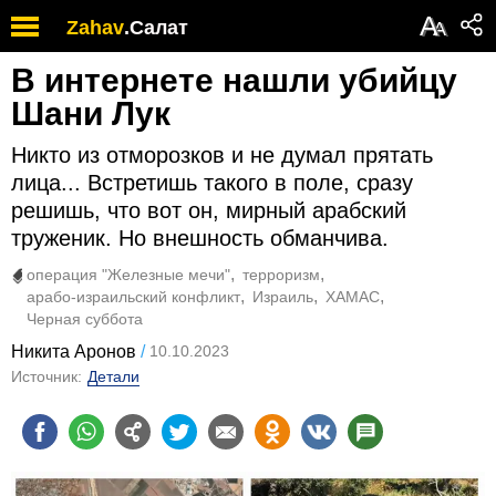
А
Zahav
.
Салат
А
В интернете нашли убийцу
Шани Лук
Никто из отморозков и не думал прятать
лица... Встретишь такого в поле, сразу
решишь, что вот он, мирный арабский
труженик. Но внешность обманчива.
операция "Железные мечи"
терроризм
арабо-израильский конфликт
Израиль
ХАМАС
Черная суббота
Никита Аронов
10.10.2023
Источник:
Детали