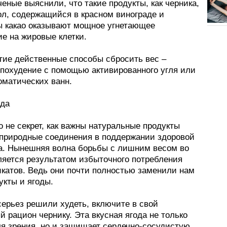
еные выяснили, что такие продукты, как черника,
ол, содержащийся в красном винограде и
 какао оказывают мощное угнетающее
е на жировые клетки.
угие действенные способы сбросить вес –
 похудение с помощью активированного угля или
оматических ванн.
ода
о не секрет, как важны натуральные продукты
 природные соединения в поддержании здоровой
а. Нынешняя волна борьбы с лишним весом во
ляется результатом избыточного потребления
катов. Ведь они почти полностью заменили нам
укты и ягоды.
серьез решили худеть, включите в свой
 рацион чернику. Эта вкусная ягода не только
ля зрения, но и защищает сердечно-сосудистую