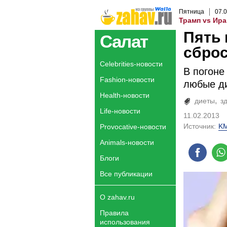
Пятница
07
.
0
Трамп vs Ира
Пять
Салат
сброс
Celebrities-новости
В погоне
Fashion-новости
любые ди
Health-новости
диеты
з
Life-новости
11.02.2013
Источник:
K
Provocative-новости
Animals-новости
Блоги
Все публикации
О zahav.ru
Правила
использования