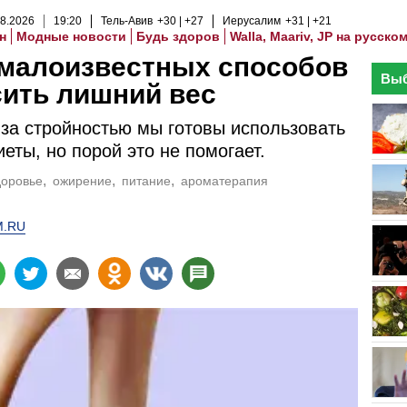
8
.
2026
19
:
20
Тель-Авив
+30
+27
Иерусалим
+31
+21
н
Модные новости
Будь здоров
Walla, Maariv, JP на русско
 малоизвестных способов
Выб
ить лишний вес
 за стройностью мы готовы использовать
еты, но порой это не помогает.
доровье
ожирение
питание
ароматерапия
M.RU