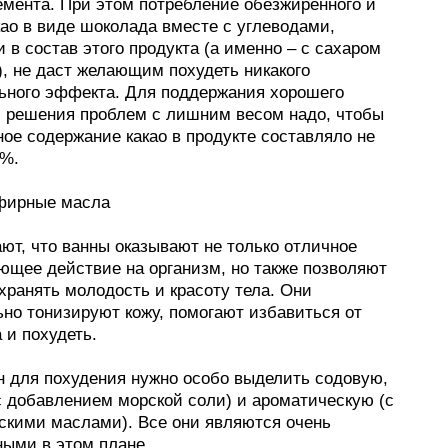
емента. При этом потребление обезжиренного и
као в виде шоколада вместе с углеводами,
в состав этого продукта (а именно – с сахаром
), не даст желающим похудеть никакого
ьного эффекта. Для поддержания хорошего
и решения проблем с лишним весом надо, чтобы
ое содержание какао в продукте составляло не
%.
фирные масла
ют, что ванны оказывают не только отличное
ющее действие на организм, но также позволяют
хранять молодость и красоту тела. Они
ьно тонизируют кожу, помогают избавиться от
 и похудеть.
н для похудения нужно особо выделить содовую,
с добавлением морской соли) и ароматическую (с
скими маслами). Все они являются очень
ыми в этом плане.