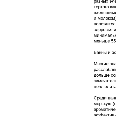
разных эл
тертого ка
входящими 
и молоком
положител
здоровья 
минимальн
меньше 55
Ванны и э
Многие зна
расслабля
дольше со
замечател
целлюлита
Среди ван
морскую (
ароматиче
эффективн