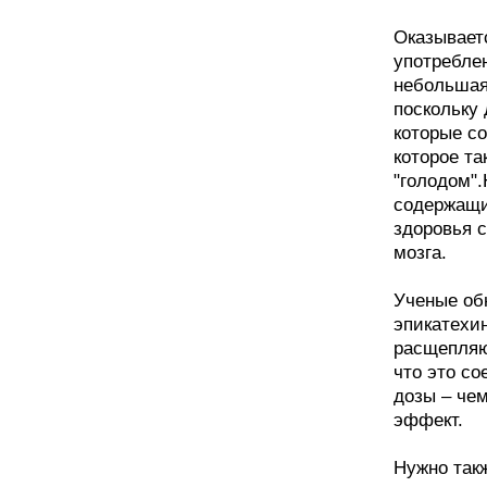
Оказываетс
употреблен
небольшая
поскольку 
которые со
которое та
"голодом"
содержащи
здоровья с
мозга.
Ученые обн
эпикатехи
расщепляю
что это с
дозы – чем
эффект.
Нужно такж