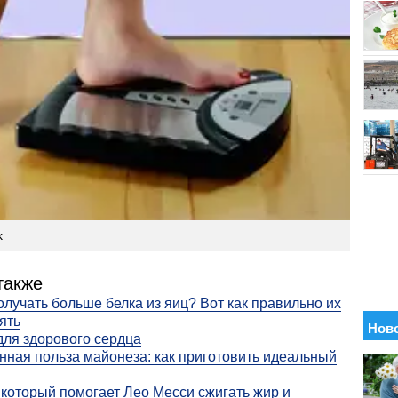
k
также
олучать больше белка из яиц? Вот как правильно их
ять
для здорового сердца
ная польза майонеза: как приготовить идеальный
 который помогает Лео Месси сжигать жир и