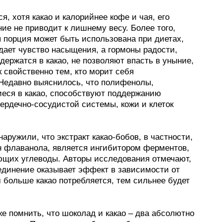
я, хотя какао и калорийнее кофе и чая, его
ие не приводит к лишнему весу. Более того,
 порция может быть использована при диетах,
дает чувство насыщения, а гормоны радости,
держатся в какао, не позволяют впасть в уныние,
к свойственно тем, кто морит себя
.Недавно выяснилось, что полифенолы,
еся в какао, способствуют поддержанию
ердечно-сосудистой системы, кожи и клеток
аружили, что экстракт какао-бобов, в частности,
н флаванола, является ингибитором ферментов,
щих углеводы. Авторы исследования отмечают,
оединение оказывает эффект в зависимости от
 больше какао потребляется, тем сильнее будет
е помнить, что шоколад и какао – два абсолютно