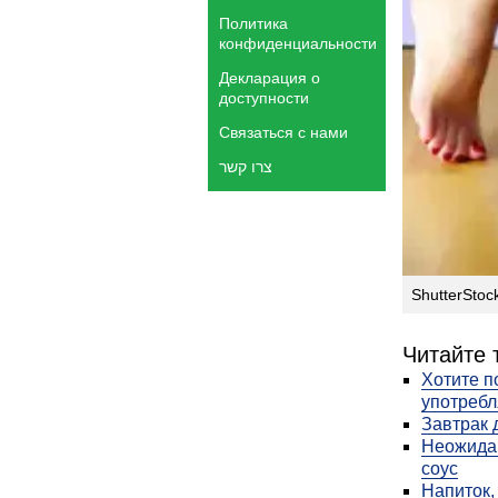
Политика
конфиденциальности
Декларация о
доступности
Связаться с нами
צרו קשר
ShutterStoc
Читайте 
Хотите п
употребл
Завтрак 
Неожидан
соус
Напиток,