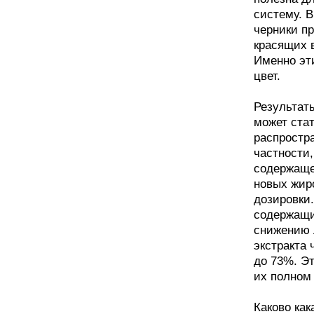
систему. 
черники п
красящих 
Именно эт
цвет.
Результаты
может ста
распростр
частности,
содержащее
новых жир
дозировки
содержащих
снижению 
экстракта
до 73%. Эт
их полном
Каково как