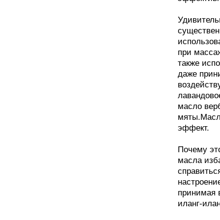
Удивитель
существен
использов
при массаж
также испо
даже прин
воздейству
лавандово
масло верб
мяты.Масл
эффект.
Почему эт
масла изба
справитьс
настроение
принимая 
иланг-илан