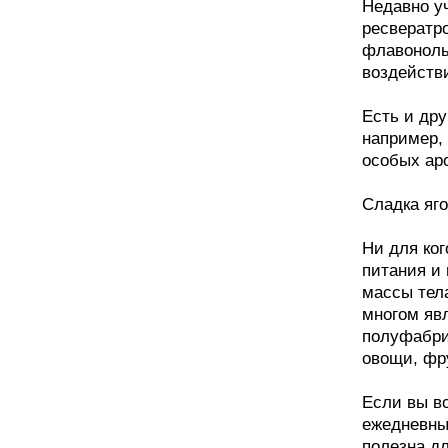
Недавно уч
ресвератр
флавонолы
воздействи
Есть и др
например,
особых ар
Сладка яг
Ни для ког
питания и
массы тел
многом яв
полуфабри
овощи, фр
Если вы в
ежедневный
полезна д