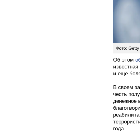
Фото: Getty
Об этом
о
известная 
и еще боле
В своем за
честь пол
денежное 
благотвор
реабилита
террорист
года.