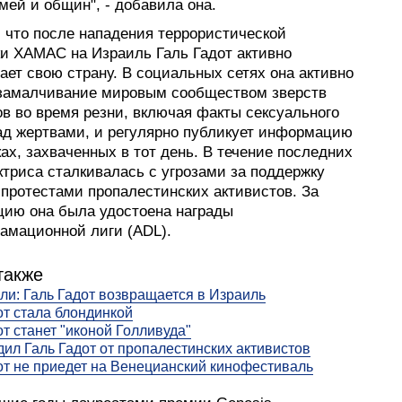
мей и общин", - добавила она.
 что после нападения террористической
ки ХАМАС на Израиль Галь Гадот активно
ет свою страну. В социальных сетях она активно
 замалчивание мировым сообществом зверств
в во время резни, включая факты сексуального
ад жертвами, и регулярно публикует информацию
ах, захваченных в тот день. В течение последних
ктриса сталкивалась с угрозами за поддержку
 протестами пропалестинских активистов. За
цию она была удостоена награды
мационной лиги (ADL).
также
ли: Галь Гадот возвращается в Израиль
от стала блондинкой
от станет "иконой Голливуда"
дил Галь Гадот от пропалестинских активистов
от не приедет на Венецианский кинофестиваль