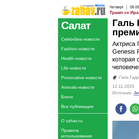
Четверг
06
.
0
Трамп vs Ира
Галь 
Салат
преми
Celebrities-новости
Актриса 
Fashion-новости
Genesis 
Health-новости
которая 
человече
Life-новости
Галь Гадо
Provocative-новости
12.11.2025
Animals-новости
Источник:
Je
Блоги
Все публикации
О zahav.ru
Правила
использования