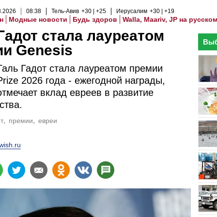
8
.
2026
08
:
38
Тель-Авив
+30
+25
Иерусалим
+30
+19
н
Модные новости
Будь здоров
Walla, Maariv, JP на русско
Гадот стала лауреатом
Выб
и Genesis
Галь Гадот стала лауреатом премии
Prize 2026 года - ежегодной награды,
отмечает вклад евреев в развитие
ства.
т
премии
евреи
wish.ru