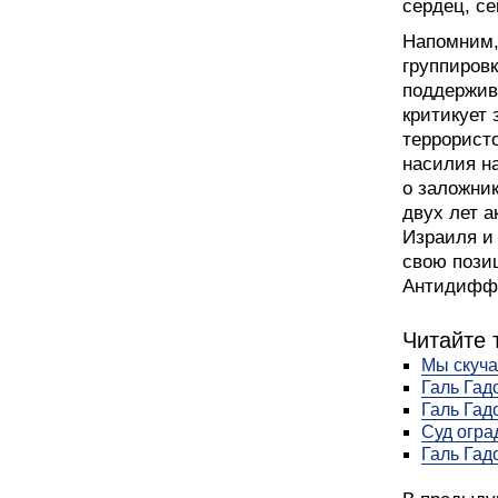
сердец, се
Напомним,
группиров
поддержива
критикует
террористо
насилия н
о заложник
двух лет а
Израиля и
свою пози
Антидиффа
Читайте 
Мы скуча
Галь Гад
Галь Гад
Суд огра
Галь Гад