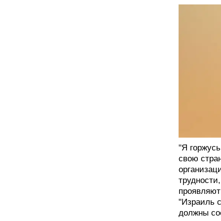
"Я горжусь
свою стран
организац
трудности
проявляют 
"Израиль 
должны со