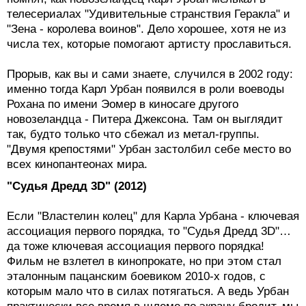
"Зена - королева воинов". Дело хорошее, хотя не из
числа тех, которые помогают артисту прославиться.
Прорыв, как вы и сами знаете, случился в 2002 году:
именно тогда Карл Урбан появился в роли воеводы
Рохана по имени Эомер в киносаге другого
новозеландца - Питера Джексона. Там он выглядит
так, будто только что сбежал из метал-группы.
"Двумя крепостями" Урбан застолбил себе место во
всех кинопантеонах мира.
"Судья Дредд 3D" (2012)
Если "Властелин колец" для Карла Урбана - ключевая
ассоциация первого порядка, то "Судья Дредд 3D"…
да тоже ключевая ассоциация первого порядка!
Фильм не взлетел в кинопрокате, но при этом стал
эталонным пацанским боевиком 2010-х годов, с
которым мало что в силах потягаться. А ведь Урбан
практически все время в шлеме по экрану бродит, мы
лица его не видим, а он наркомафию громит силой