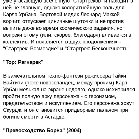
Карла Урбана. Бортовой медик Леонард Маккой
ворчит, отпускает циничные шуточки и не против
выпить даже во время космического задания, но
вопреки этому (или, скорее, благодаря) вливается в
коллектив. И появляется в двух продолжениях -
"Стартрек: Возмездие" и "Стартрек: Бесконечность".
"Тор: Рагнарек"
В замечательном техно-фэнтези режиссера Тайки
Вайтити (тоже новозеландец, между прочим) Карл
Урбан мелькал на экране недолго, однако исхитрился
пройти полную арку персонажа - с героизмом,
предательством и искуплением. Его персонажа зовут
Скурдж, и он становится придворным палачом при
богине смерти в Асгарде.
"Превосходство Борна" (2004)
Объявился Урбан и еще в одной долгой и славной