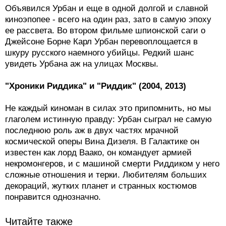
киноэпопее - всего на один раз, зато в самую эпоху
ее рассвета. Во втором фильме шпионской саги о
Джейсоне Борне Карл Урбан перевоплощается в
шкуру русского наемного убийцы. Редкий шанс
увидеть Урбана аж на улицах Москвы.
"Хроники Риддика" и "Риддик" (2004, 2013)
Не каждый киноман в силах это припомнить, но мы
глаголем истинную правду: Урбан сыграл не самую
последнюю роль аж в двух частях мрачной
космической оперы Вина Дизеля. В Галактике он
известен как лорд Ваако, он командует армией
некромонгеров, и с машиной смерти Риддиком у него
сложные отношения и терки. Любителям больших
декораций, жутких планет и странных костюмов
понравится однозначно.
Читайте также
Фильм Ави Нешера покажут в Торонто