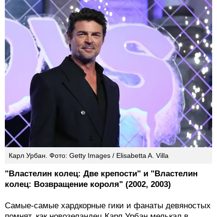
Карл Урбан. Фото: Getty Images / Elisabetta A. Villa
"Властелин колец: Две крепости" и "Властелин
колец: Возвращение короля" (2002, 2003)
Самые-самые хардкорные гики и фанаты девяностых
помнят, как новозеландец Карл Урбан мелькал в
телесериалах "Удивительные странствия Геракла" и