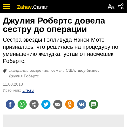
А
Zahav
.
Салат
А
Джулия Робертс довела
сестру до операции
Сестра звезды Голливуда Нэнси Мотс
призналась, что решилась на процедуру по
уменьшению желудка, устав от насмешек
Робертс.
скандалы
ожирение
семья
США
шоу-бизнес
Джулия Робертс
11.08.2013
Источник:
Life.ru