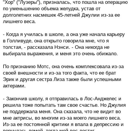
"Хор" ("Лузеры"), призналась, что пошла на операцию
по уменьшению объема желудка, устав от
долголетних насмешек 45-летней Джулии из-за ее
лишнего веса.
- Когда я училась в школе, а она уже начала карьеру
в Голливуде, она открыто говорила мне, что я
толстая, - рассказала Нэнси. - Она никогда не
выбирала выражения, и меня это очень обижало.
По признанию Мотс, она очень комплексовала из-за
своей внешности и из-за того факта, что ее брат
Эрик и другая сестра Лиза также были успешными
актерами.
- Закончив школу, я отправилась в Лос-Анджелес и
решила тоже попытать там свое счастье. Но Джулия
не поддержала меня. Она сказала, что не видит во
мне актрисы, во многим из-за моего лишнего веса.
Из-за ее постоянной критики я впала в депрессию и
вернулась домой, тогда мой вес достиг