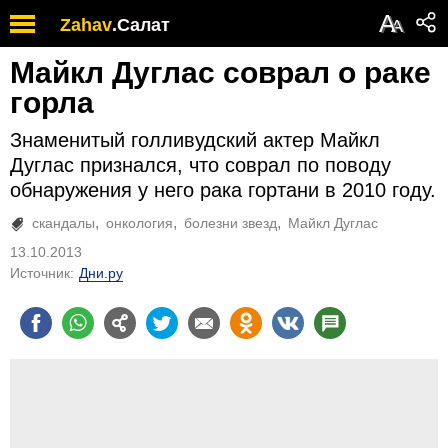
А
Zahav
.
Салат
А
Майкл Дуглас соврал о раке
горла
Знаменитый голливудский актер Майкл
Дуглас признался, что соврал по поводу
обнаружения у него рака гортани в 2010 году.
скандалы
онкология
болезни звезд
Майкл Дуглас
13.10.2013
Источник:
Дни.ру