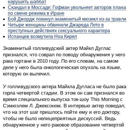
нарушить шаббат
Скандал в Моссаде: Гофман увольняет авторов плана
по смене режима в Иране
Бой Джордж покинул знаменитый мюзикл из-за травли
Четыре женщины обвинили Джареда Лето в
преступных действиях сексуального характера
Испанцев возмутила Ноа Кирел
Знаменитый голливудский актер Майкл Дуглас
признался, что соврал по поводу обнаружения у него
рака гортани в 2010 году. По его словам, на самом
деле у него была онкологическая опухоль на языке,
которую он вылечил.
У голливудского актера Майкла Дугласа не было рака
горла четвертой стадии. В этом он сам признался во
время специального выпуска ток-шоу This Morning с
Сэмюэлем Л. Джексоном. В интервью актер поведал,
что на этот шаг пришлось пойти ему и его доктору,
чтобы не было нелицеприятных дискуссий. Ведь
обнаруженное у него раковое образование четвертой