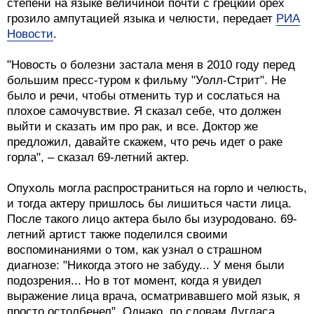
степени на языке величиной почти с грецкий орех
грозило ампутацией языка и челюсти, передает
РИА
Новости
.
"Новость о болезни застала меня в 2010 году перед
большим пресс-туром к фильму "Уолл-Стрит". Не
было и речи, чтобы отменить тур и сослаться на
плохое самочувствие. Я сказал себе, что должен
выйти и сказать им про рак, и все. Доктор же
предложил, давайте скажем, что речь идет о раке
горла", – сказал 69-летний актер.
Опухоль могла распространиться на горло и челюсть,
и тогда актеру пришлось бы лишиться части лица.
После такого лицо актера было бы изуродовано. 69-
летний артист также поделился своими
воспоминаниями о том, как узнал о страшном
диагнозе: "Никогда этого не забуду... У меня были
подозрения... Но в тот момент, когда я увидел
выражение лица врача, осматривавшего мой язык, я
просто остолбенел". Однако, по словам Дугласа,