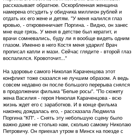
рассказывает обратное. Оскорбленная женщина
намерена отсудить у обидчика миллион рублей и
отдать их его жене и детям. "У меня налился глаз
кровью, - откровенничает Поргина. - Видно, он занес
мне еще грязь. У меня в детстве был кератит, и
врачи сомневались, буду ли я вообще видеть одним
глазом. Именно в него Костя меня ударил! Врач
прописал капли и мази. Сейчас глядите - второй глаз
воспалился. Кровоточит..."
На здоровье самого Николая Караченцова этот
конфликт тоже сказался не лучшим образом. А ведь
совсем недавно он после большого перерыва снялся
в продолжении фильма "Белые росы". "По сюжету
жена Василия - героя Николая Караченцова - всю
жизнь ждет его с заработков. И в конце фильма
наконец дождалась его, - рассказала Людмила
Поргина "КП". - Снять эту небольшую сцену было
важно даже не столько нам, сколько самому Николаю
Петровичу. Он приехал утром в Минск на поезде с