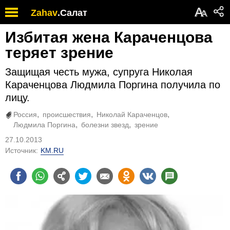
А
Zahav
.
Салат
А
Избитая жена Караченцова
теряет зрение
Защищая честь мужа, супруга Николая
Караченцова Людмила Поргина получила по
лицу.
Россия
происшествия
Николай Караченцов
Людмила Поргина
болезни звезд
зрение
27.10.2013
Источник:
KM.RU