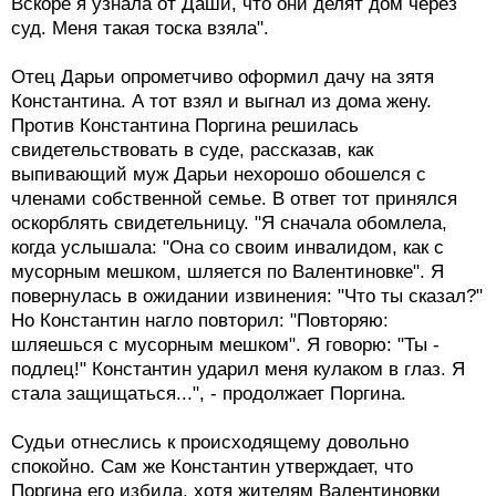
Вскоре я узнала от Даши, что они делят дом через
суд. Меня такая тоска взяла".
Отец Дарьи опрометчиво оформил дачу на зятя
Константина. А тот взял и выгнал из дома жену.
Против Константина Поргина решилась
свидетельствовать в суде, рассказав, как
выпивающий муж Дарьи нехорошо обошелся с
членами собственной семье. В ответ тот принялся
оскорблять свидетельницу. "Я сначала обомлела,
когда услышала: "Она со своим инвалидом, как с
мусорным мешком, шляется по Валентиновке". Я
повернулась в ожидании извинения: "Что ты сказал?"
Но Константин нагло повторил: "Повторяю:
шляешься с мусорным мешком". Я говорю: "Ты -
подлец!" Константин ударил меня кулаком в глаз. Я
стала защищаться...", - продолжает Поргина.
Судьи отнеслись к происходящему довольно
спокойно. Сам же Константин утверждает, что
Поргина его избила, хотя жителям Валентиновки