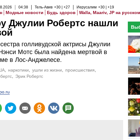
8
.
2026
04
:
38
Тель-Авив
+30
+27
Иерусалим
+30
+19
н
Модные новости
Будь здоров
Walla, Maariv, JP на русско
у Джулии Робертс нашли
Выб
вой
сестра голливудской актрисы Джулии
Нэнси Мотс была найдена мертвой в
ме в Лос-Анджелесе.
ША
наркотики
ушли из жизни
происшествия
обертс
Эрик Робертс
ро.ru