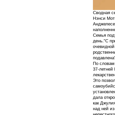
Сводная с
Нэнси Мот
Анджелесе.
наполненн
Семья под
день."С п
очевидной 
родственн
подавлена
По словам
37-летней
лекарствен
Это позво
самоубийс
установле
дала откро
как Джули
над ней из
нелестног