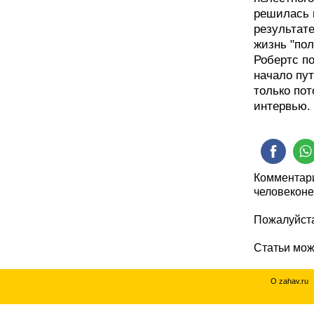
решилась 
результате
жизнь "по
Робертс по
начало пу
только пот
интервью. 
Комментари
человеконе
Пожалуйста
Статьи мо
О zahav.ru