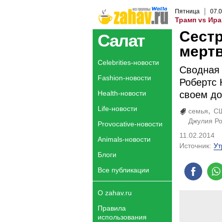
Пятница
07
.
0
Трамп vs Ира
Сестр
Салат
мерт
Celebrities-новости
Сводная 
Fashion-новости
Робертс 
Health-новости
своем до
Life-новости
семья
С
Джулия Р
Provocative-новости
11.02.2014
Animals-новости
Источник:
Ут
Блоги
Все публикации
О zahav.ru
Правила
использования