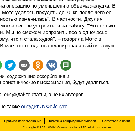
на операцию по уменьшению объема желудка. В
 Мотс удалось похудеть до 70 кг, после чего ее
лностью изменилась". В частности, Джулия
могла сестре устроиться на работу. "Это только
ти. Мы не сможем исправить все в одночасье
ому, что я стала худой", – говорила Мотс в
В мае этого года она планировала выйти замуж.
и, содержащие оскорбления и
навистнические высказывания, будут удаляться.
, обсуждайте статьи, а не их авторов.
жно также
обсудить в Фейсбуке
Правила использования
Политика конфиденциальности
Связаться с нами
Copyright © 2021 Walla! Communications LTD. All rights reserved