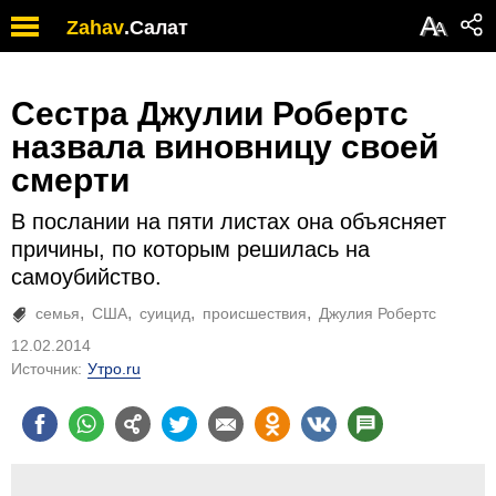
А
Zahav
.
Салат
А
Сестра Джулии Робертс
назвала виновницу своей
смерти
В послании на пяти листах она объясняет
причины, по которым решилась на
самоубийство.
семья
США
суицид
происшествия
Джулия Робертс
12.02.2014
Источник:
Утро.ru