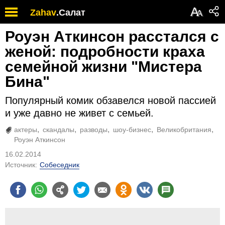
А
Zahav
.
Салат
А
Роуэн Аткинсон расстался с
женой: подробности краха
семейной жизни "Мистера
Бина"
Популярный комик обзавелся новой пассией
и уже давно не живет с семьей.
актеры
скандалы
разводы
шоу-бизнес
Великобритания
Роуэн Аткинсон
16.02.2014
Источник:
Собеседник