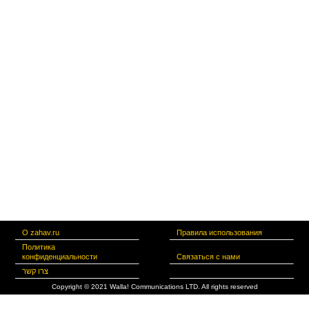
О zahav.ru
Правила использования
Политика
конфиденциальности
Связаться с нами
צרו קשר
Copyright © 2021 Walla! Communications LTD. All rights reserved