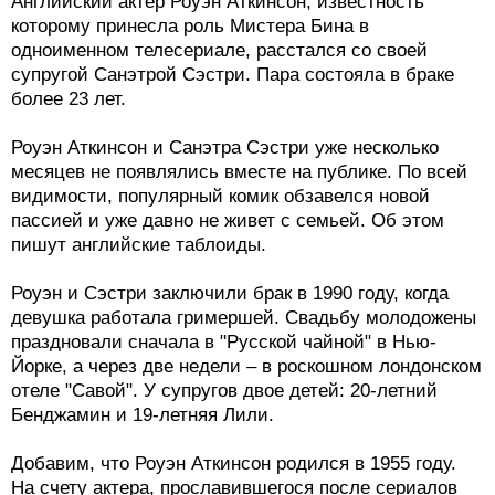
Английский актер Роуэн Аткинсон, известность
которому принесла роль Мистера Бина в
одноименном телесериале, расстался со своей
супругой Санэтрой Сэстри. Пара состояла в браке
более 23 лет.
Роуэн Аткинсон и Санэтра Сэстри уже несколько
месяцев не появлялись вместе на публике. По всей
видимости, популярный комик обзавелся новой
пассией и уже давно не живет с семьей. Об этом
пишут английские таблоиды.
Роуэн и Сэстри заключили брак в 1990 году, когда
девушка работала гримершей. Свадьбу молодожены
праздновали сначала в "Русской чайной" в Нью-
Йорке, а через две недели – в роскошном лондонском
отеле "Савой". У супругов двое детей: 20-летний
Бенджамин и 19-летняя Лили.
Добавим, что Роуэн Аткинсон родился в 1955 году.
На счету актера, прославившегося после сериалов