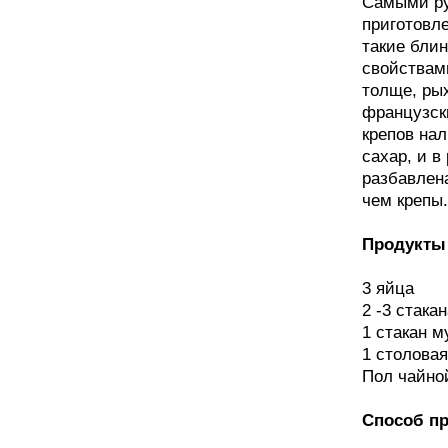
Самыми ру
приготовле
такие бли
свойствам
толще, рых
французски
крепов нал
сахар, и в
разбавлена
чем крепы.
Продукты 
3 яйца
2 -3 стака
1 стакан м
1 столовая
Пол чайно
Способ пр