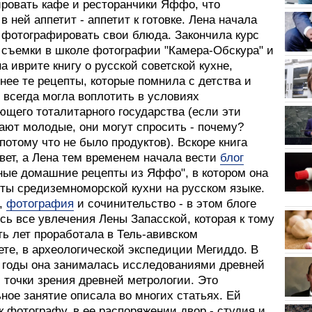
ровать кафе и ресторанчики Яффо, что
в ней аппетит - аппетит к готовке. Лена начала
и фотографировать свои блюда. Закончила курс
 съемки в школе фотографии "Камера-Обскура" и
а иврите книгу о русской советской кухне,
нее те рецепты, которые помнила с детства и
 всегда могла воплотить в условиях
ющего тоталитарного государства (если эти
ают молодые, они могут спросить - почему?
потому что не было продуктов). Вскоре книга
вет, а Лена тем временем начала вести
блог
ные домашние рецепты из Яффо", в котором она
пты средиземноморской кухни на русском языке.
,
фотография
и сочинительство - в этом блоге
ь все увлечения Лены Запасской, которая к тому
ть лет проработала в Тель-авивском
ете, в археологической экспедиции Мегиддо. В
 годы она занималась исследованиями древней
 точки зрения древней метрологии. Это
ное занятие описала во многих статьях. Ей
к фотографу, в ее распоряжении двор - студия и