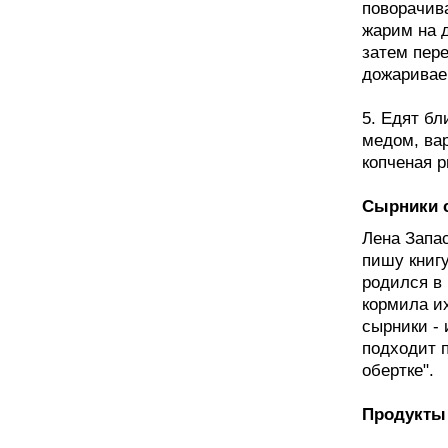
поворачива
жарим на 
затем пер
дожаривае
5. Едят б
медом, вар
копченая р
Сырники 
Лена Запас
пишу книгу
родился в
кормила их
сырники -
подходит 
обертке".
Продукты 