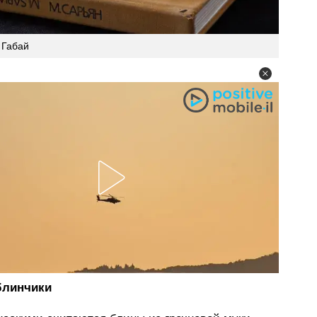
 Габай
блинчики