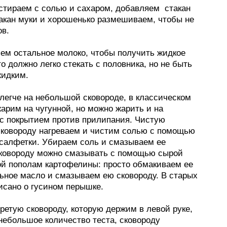
астираем с солью и сахаром, добавляем стакан
такан муки и хорошенько размешиваем, чтобы не
ов.
яем остальное молоко, чтобы получить жидкое
то должно легко стекать с половника, но не быть
жидким.
легче на небольшой сковороде, в классическом
арим на чугунной, но можно жарить и на
 с покрытием против прилипания. Чистую
сковороду нагреваем и чистим солью с помощью
салфетки. Убираем соль и смазываем ее
ковороду можно смазывать с помощью сырой
ой пополам картофелины: просто обмакиваем ее
льное масло и смазываем ею сковороду. В старых
исано о гусином перышке.
гретую сковороду, которую держим в левой руке,
небольшое количество теста, сковороду