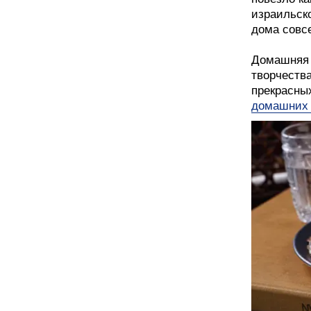
израильско
дома совс
Домашняя 
творчества
прекрасных
домашних 