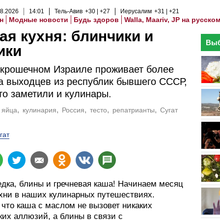
8
.
2026
14
:
01
Тель-Авив
+30
+27
Иерусалим
+31
+21
н
Модные новости
Будь здоров
Walla, Maariv, JP на русско
ая кухня: блинчики и
Выб
ики
в крошечном Израиле проживает более
 выходцев из республик бывшего СССР,
то заметили и кулинары.
яйца
кулинария
Россия
тесто
репатрианты
Сугат
гат
едка, блины и гречневая каша! Начинаем месяц
ухни в наших кулинарных путешествиях.
 что каша с маслом не вызовет никаких
ких аллюзий, а блины в связи с