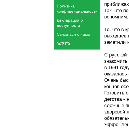
приближаю
Политика
Так что п
конфиденциальности
вспомним, 
Декларация о
доступности
То, что в
Связаться с нами
выходцев 
заметили 
צרו קשר
С русской 
знакомить
в 1991 год
оказалась 
Очень быс
концов ос
Готовить о
детства - 
сложные п
здоровой 
обязатель
Яффо, Лен