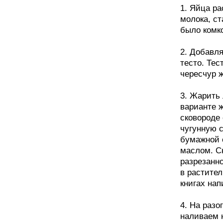
1. Яйца р
молока, с
было комк
2. Добавл
тесто. Тес
чересчур 
3. Жарить 
варианте ж
сковороде
чугунную 
бумажной 
маслом. С
разрезанн
в растите
книгах нап
4. На разо
наливаем 