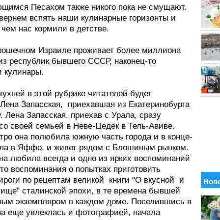
щимся Песахом также никого пока не смущают.
овернем вспять наши кулинарные горизонты и
чем нас кормили в детстве.
 крошечном Израиле проживает более миллионa
из республик бывшего СССР, наконец-то
и кулинары.
кухней в этой рубрике читателей будет
 Лена Запасская, приехавшая из Екатеринобурга
у. Лена Запасская, приехав с Урала, сразу
со своей семьей в Неве-Цедек в Тель-Авиве.
тро она полюбила южную часть города и в конце-
ела в Яффо, и живет рядом с Блошиным рынком.
на любила всегда и одно из ярких воспоминаний
это воспоминания о попытках приготовить
ироги по рецептам великой книги "О вкусной и
пище" сталинской эпохи, в те времена бывшей
ным экземпляром в каждом доме. Поселившись в
а еще увлеклась и фотографией, начала