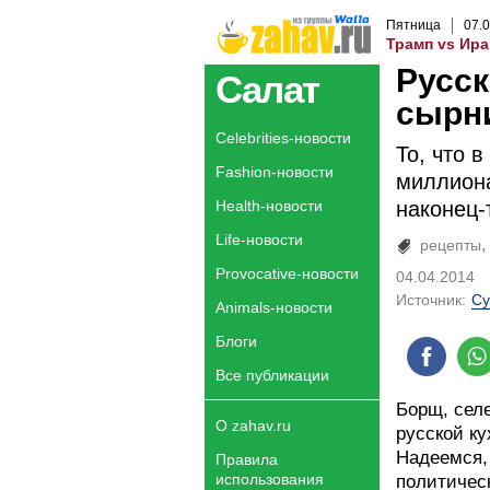
Пятница
07
.
0
Трамп vs Ира
Русск
Салат
сырн
Celebrities-новости
То, что 
Fashion-новости
миллиона
Health-новости
наконец-
Life-новости
рецепты
Provocative-новости
04.04.2014
Источник:
Су
Animals-новости
Блоги
Все публикации
Борщ, сел
О zahav.ru
русской к
Надеемся,
Правила
использования
политичес