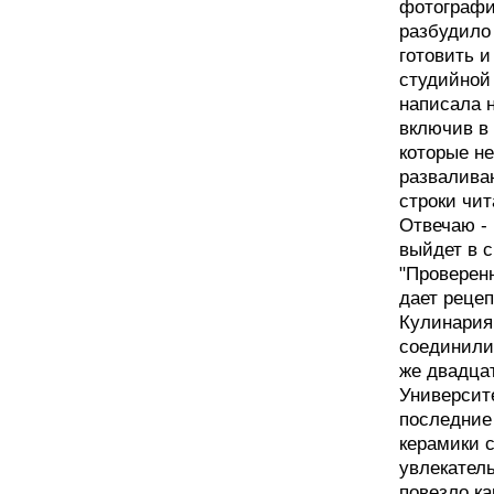
фотографи
разбудило 
готовить 
студийной
написала н
включив в 
которые не
развалива
строки чит
Отвечаю - 
выйдет в с
"Проверен
дает реце
Кулинария
соединилис
же двадца
Университ
последние
керамики с
увлекатель
повезло ка