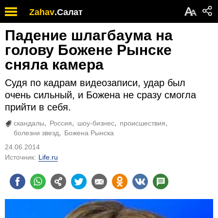
А
Zahav
.
Салат
А
Падение шлагбаума на
голову Божене Рынске
сняла камера
Судя по кадрам видеозаписи, удар был
очень сильный, и Божена не сразу смогла
прийти в себя.
скандалы
Россия
шоу-бизнес
происшествия
болезни звезд
Божена Рынска
24.06.2014
Источник:
Life.ru