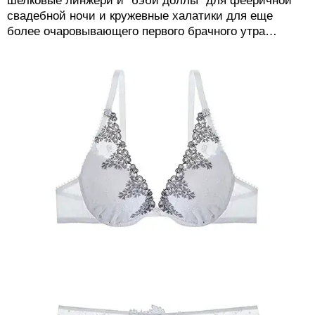
шелковые линжери и "бэби доллы" для фееричной
свадебной ночи и кружевные халатики для еще
более очаровывающего первого брачного утра…