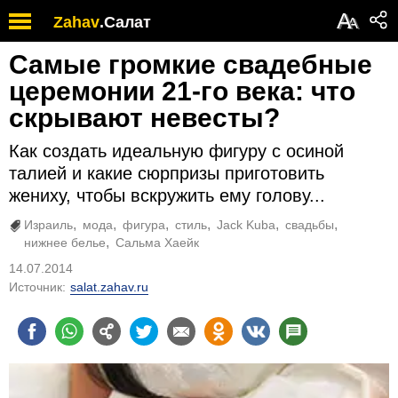
А
Zahav
.
Салат
А
Самые громкие свадебные
церемонии 21-го века: что
скрывают невесты?
Как создать идеальную фигуру с осиной
талией и какие сюрпризы приготовить
жениху, чтобы вскружить ему голову...
Израиль
мода
фигура
стиль
Jack Kuba
свадьбы
нижнее белье
Сальма Хаейк
14.07.2014
Источник:
salat.zahav.ru