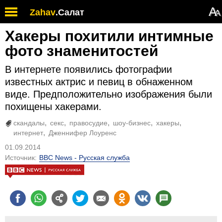
А
Zahav
.
Салат
А
Хакеры похитили интимные
фото знаменитостей
В интернете появились фотографии
известных актрис и певиц в обнаженном
виде. Предположительно изображения были
похищены хакерами.
скандалы
секс
правосудие
шоу-бизнес
хакеры
интернет
Дженнифер Лоуренс
01.09.2014
Источник:
BBC News - Русская служба