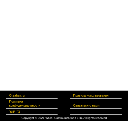
О zahav.ru
Правила использования
Политика
конфиденциальности
Связаться с нами
צרו קשר
Copyright © 2021 Walla! Communications LTD. All rights reserved