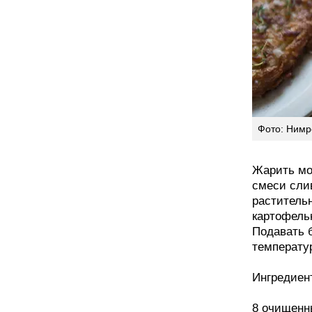
Фото: Нимр
Жарить мо
смеси слив
раститель
картофель
Подавать 
температур
Ингредиен
8 очищенн