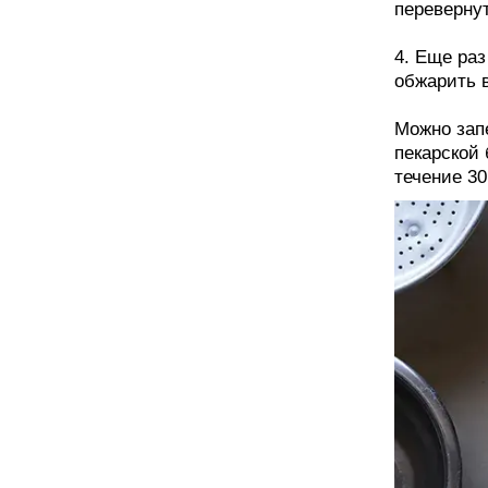
перевернут
4. Еще ра
обжарить в
Можно запе
пекарской 
течение 30