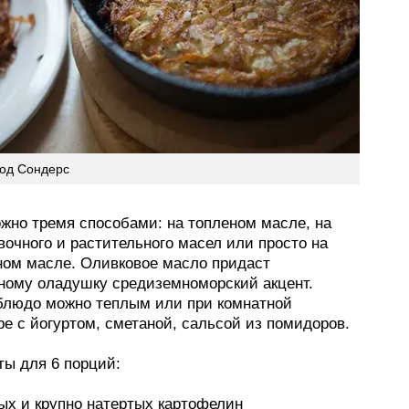
од Сондерс
жно тремя способами: на топленом масле, на
очного и растительного масел или просто на
ном масле. Оливковое масло придаст
ному оладушку средиземноморский акцент.
блюдо можно теплым или при комнатной
е с йогуртом, сметаной, сальсой из помидоров.
ты для 6 порций:
ых и крупно натертых картофелин