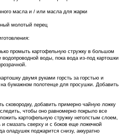
чного масла и / или масла для жарки
рный молотый перец
иготовления:
нько промыть картофельную стружку в большом
 водопроводной воды, пока вода из-под картошки
прозрачной.
картошку двумя руками горсть за горстью и
 на бумажном полотенце для просушки. Добавить
ть сковородку, добавить примерно чайную ложку
оследить, чтобы оно равномерно покрыло все
ложить картофельную стружку нетолстым слоем,
 и смазать сверху и с боков еще ложечкой
да оладушек поджарится снизу, аккуратно