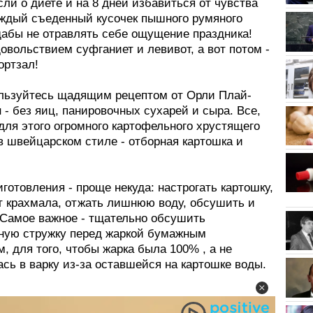
ли о диете и на 8 дней избавиться от чувства
аждый съеденный кусочек пышного румяного
дабы не отравлять себе ощущение праздника!
овольствием суфганиет и левивот, а вот потом -
ортзал!
льзуйтесь щадящим рецептом от Орли Плай-
- без яиц, панировочных сухарей и сыра. Все,
для этого огромного картофельного хрустящего
в швейцарском стиле - отборная картошка и
готовления - проще некуда: настрогать картошку,
т крахмала, отжать лишнюю воду, обсушить и
 Самое важное - тщательно обсушить
ную стружку перед жаркой бумажным
, для того, чтобы жарка была 100% , а не
сь в варку из-за оставшейся на картошке воды.