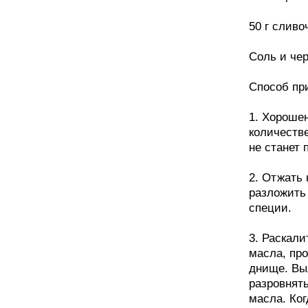
50 г сливо
Соль и че
Способ пр
1. Хороше
количестве
не станет 
2. Отжать 
разложить
специи.
3. Раскали
масла, пр
днище. Вы
разровнять
масла. Ког