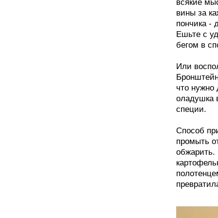
всякие мыс
вины за к
пончика - 
Ешьте с уд
бегом в сп
Или воспо
Бронштейн 
что нужно 
оладушка 
специи.
Способ при
промыть о
обжарить.
картофель
полотенцем
превратила