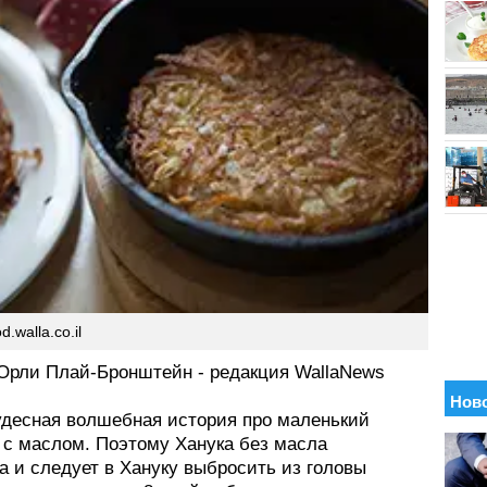
d.walla.co.il
 Орли Плай-Бронштейн - редакция WallaNews
чудесная волшебная история про маленький
 с маслом. Поэтому Ханука без масла
а и следует в Хануку выбросить из головы