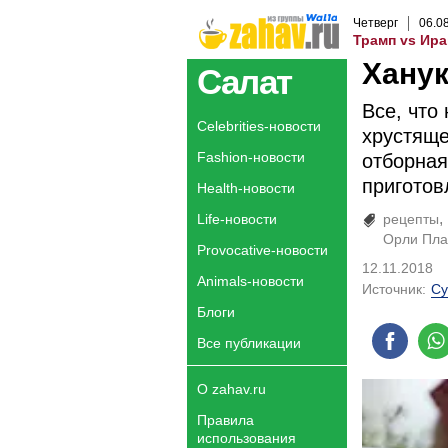
Четверг
06
.
0
Трамп vs Ира
Ханук
Салат
Все, что
Celebrities-новости
хрустяще
Fashion-новости
отборная
приготов
Health-новости
Life-новости
рецепты
Орли Пла
Provocative-новости
12.11.2018
Animals-новости
Источник:
Су
Блоги
Все публикации
О zahav.ru
Правила
использования