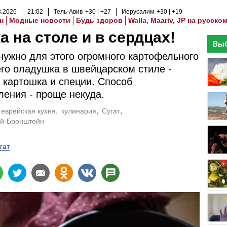
8
.
2026
21
:
02
Тель-Авив
+30
+27
Иерусалим
+30
+19
н
Модные новости
Будь здоров
Walla, Maariv, JP на русско
а на столе и в сердцах!
Выб
 нужно для этого огромного картофельного
го оладушка в швейцарском стиле -
 картошка и специи. Способ
ления - проще некуда.
еврейская кухня
кулинария
Сугат
й-Бронштейн
гат