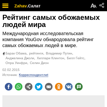
А
Zahav
.
Салат
А
Рейтинг самых обожаемых
людей мира
Международная исследовательская
компания YouGov обнародовала рейтинг
самых обожаемых людей в мире.
Барак Обама
рейтинги
Владимир Путин
Анджелина Джоли
Хиллари Клинтон
Билл Гейтс
Опра Уинфри
Селин Дион
02.02.2015
Источник:
Корреспондент.net