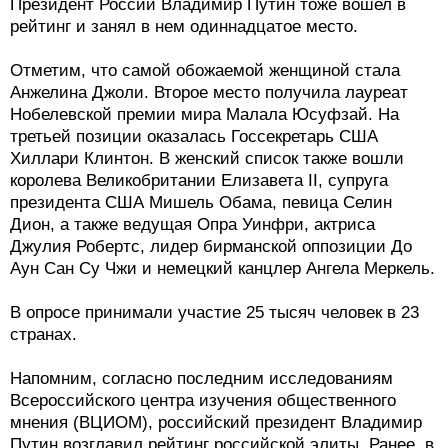
Президент России Владимир Путин тоже вошел в
рейтинг и занял в нем одиннадцатое место.
Отметим, что самой обожаемой женщиной стала
Анжелина Джоли. Второе место получила лауреат
Нобелевской премии мира Малала Юсуфзай. На
третьей позиции оказалась Госсекретарь США
Хиллари Клинтон. В женский список также вошли
королева Великобритании Елизавета II, супруга
президента США Мишель Обама, певица Селин
Дион, а также ведущая Опра Уинфри, актриса
Джулия Робертс, лидер бирманской оппозиции До
Аун Сан Су Чжи и немецкий канцлер Ангела Меркель.
В опросе принимали участие 25 тысяч человек в 23
странах.
Напомним, согласно последним исследованиям
Всероссийского центра изучения общественного
мнения (ВЦИОМ), российский президент Владимир
Путин возглавил рейтинг российской элиты. Ранее, в