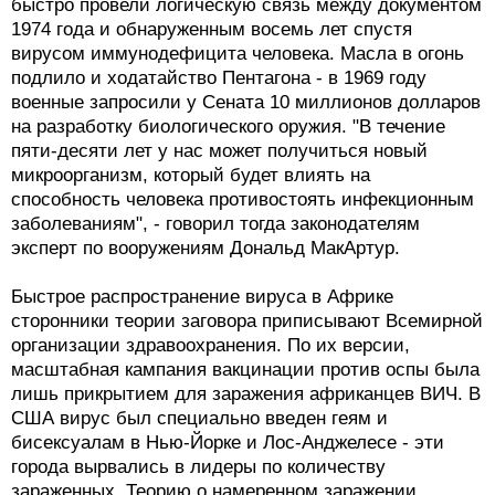
быстро провели логическую связь между документом
1974 года и обнаруженным восемь лет спустя
вирусом иммунодефицита человека. Масла в огонь
подлило и ходатайство Пентагона - в 1969 году
военные запросили у Сената 10 миллионов долларов
на разработку биологического оружия. "В течение
пяти-десяти лет у нас может получиться новый
микроорганизм, который будет влиять на
способность человека противостоять инфекционным
заболеваниям", - говорил тогда законодателям
эксперт по вооружениям Дональд МакАртур.
Быстрое распространение вируса в Африке
сторонники теории заговора приписывают Всемирной
организации здравоохранения. По их версии,
масштабная кампания вакцинации против оспы была
лишь прикрытием для заражения африканцев ВИЧ. В
США вирус был специально введен геям и
бисексуалам в Нью-Йорке и Лос-Анджелесе - эти
города вырвались в лидеры по количеству
зараженных. Теорию о намеренном заражении