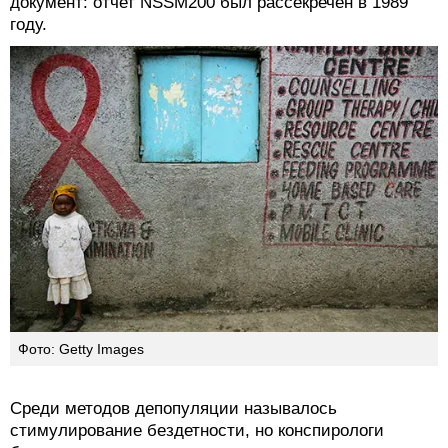
документ: отчет NSSM200 был рассекречен в 1989
году.
Фото: Getty Images
Среди методов депопуляции называлось
стимулирование бездетности, но конспирологи