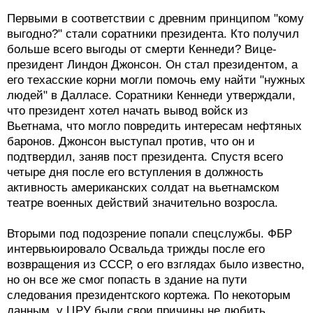
Первыми в соответствии с древним принципом "кому
выгодно?" стали соратники президента. Кто получил
больше всего выгоды от смерти Кеннеди? Вице-
президент Линдон Джонсон. Он стал президентом, а
его техасские корни могли помочь ему найти "нужных
людей" в Далласе. Соратники Кеннеди утверждали,
что президент хотел начать вывод войск из
Вьетнама, что могло повредить интересам нефтяных
баронов. Джонсон выступал против, что он и
подтвердил, заняв пост президента. Спустя всего
четыре дня после его вступления в должность
активность американских солдат на вьетнамском
театре военных действий значительно возросла.
Вторыми под подозрение попали спецслужбы. ФБР
интервьюировало Освальда трижды после его
возвращения из СССР, о его взглядах было известно,
но он все же смог попасть в здание на пути
следования президентского кортежа. По некоторым
данным, у ЦРУ были свои причины не любить