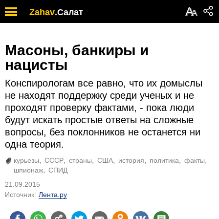
А
Zahav
.
Салат
А
Масоны, банкиры и
нацисты
Конспирологам все равно, что их домыслы
не находят поддержку среди ученых и не
проходят проверку фактами, - пока люди
будут искать простые ответы на сложные
вопросы, без поклонников не останется ни
одна теория.
курьезы
СССР
страны
США
история
политика
факты
шпионаж
СПИД
21.09.2015
Источник:
Лента.ру