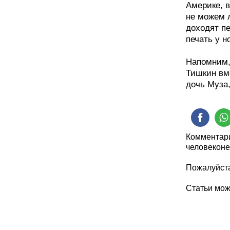
Америке, в
не можем л
доходят пе
печать у н
Напомним,
Тишкин вме
дочь Муза,
Комментари
человеконе
Пожалуйста
Статьи мо