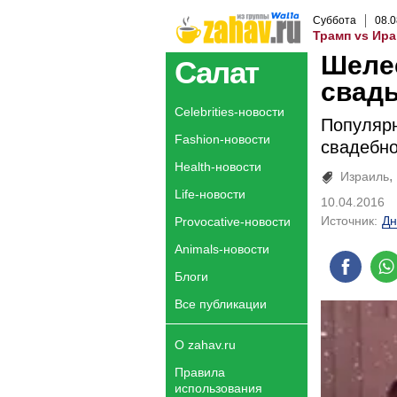
Суббота
08
.
0
Трамп vs Ира
Шеле
Салат
свадь
Celebrities-новости
Популяр
Fashion-новости
свадебно
Health-новости
Израиль
Life-новости
10.04.2016
Источник:
Дн
Provocative-новости
Animals-новости
Блоги
Все публикации
О zahav.ru
Правила
использования