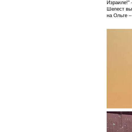
Израиле!"
Шелест выг
на Ольге –