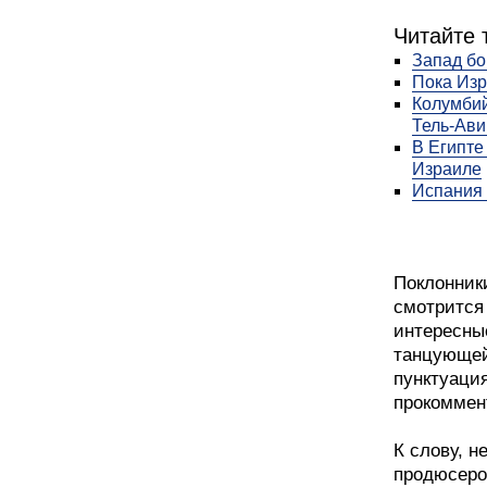
Читайте 
Запад бо
Пока Изр
Колумбий
Тель-Ави
В Египте
Израиле
Испания 
Поклонник
смотрится
интересные
танцующей 
пунктуация
прокоммен
К слову, н
продюсеро