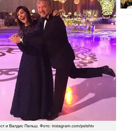
т и Валдис Пельш. Фото: instagram.com/pelshtv