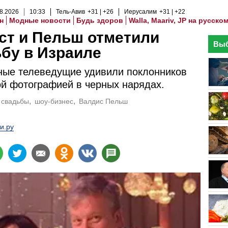
8
.
2026
10
:
33
Тель-Авив
+31
+26
Иерусалим
+31
+22
н
Модные новости
Будь здоров
Walla, Maariv, JP на русско
ст и Пельш отметили
Выб
бу в Израиле
ные телеведущие удивили поклонников
й фотографией в черных нарядах.
свадьбы
шоу-бизнес
Валдис Пельш
и.ру