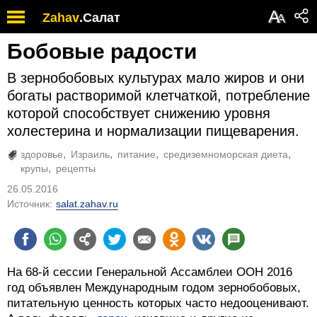
А
Zahav
.
Салат
А
Бобовые радости
В зернобобовых культурах мало жиров и они
богаты растворимой клетчаткой, потребление
которой способствует снижению уровня
холестерина и нормализации пищеварения.
здоровье
Израиль
питание
средиземноморская диета
крупы
рецепты
26.05.2016
Источник:
salat.zahav.ru
На 68-й сессии Генеральной Ассамблеи ООН 2016
год объявлен Международным годом зернобобовых,
питательную ценность которых часто недооценивают.