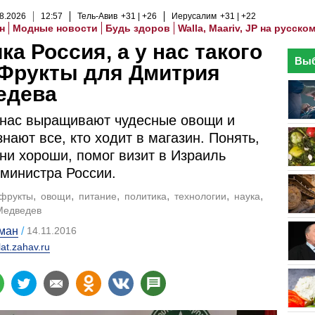
8
.
2026
12
:
57
Тель-Авив
+31
+26
Иерусалим
+31
+22
н
Модные новости
Будь здоров
Walla, Maariv, JP на русско
ка Россия, а у нас такого
Выб
 Фрукты для Дмитрия
едева
у нас выращивают чудесные овощи и
знают все, кто ходит в магазин. Понять,
они хороши, помог визит в Израиль
министра России.
фрукты
овощи
питание
политика
технологии
наука
Медведев
ман
14.11.2016
lat.zahav.ru