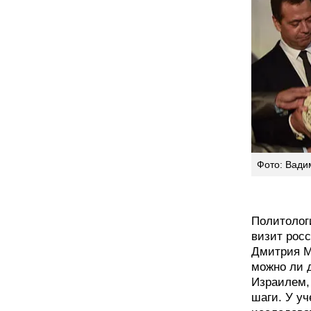
Фото: Вади
Политологи
визит рос
Дмитрия М
можно ли 
Израилем,
шаги. У уч