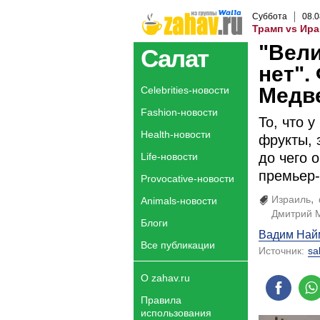
Суббота
08
.
0
Трамп vs Ира
"Вели
Салат
нет".
Медв
Celebrities-новости
Fashion-новости
То, что 
Health-новости
фрукты, 
до чего 
Life-новости
премьер-
Provocative-новости
Израиль
Animals-новости
Дмитрий 
Блоги
Вадим Най
Все публикации
Источник:
sa
О zahav.ru
Правила
использования