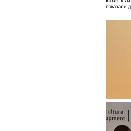
визит в И
показали 