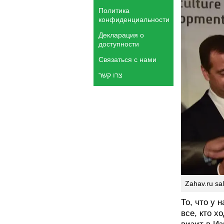
Политика
конфиденциальности
Декларация о
доступности
Связаться с нами
צרו קשר
Zahav.ru sal
То, что у 
все, кто х