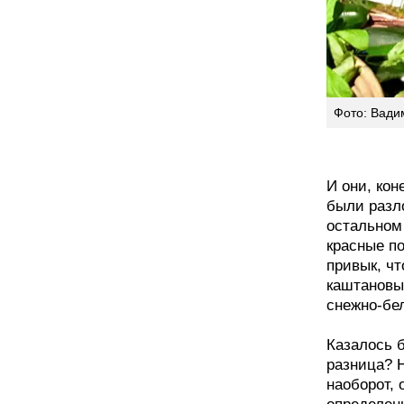
Фото: Вади
И они, кон
были разл
остальном
красные п
привык, чт
каштановы
снежно-б
Казалось 
разница? Н
наоборот, 