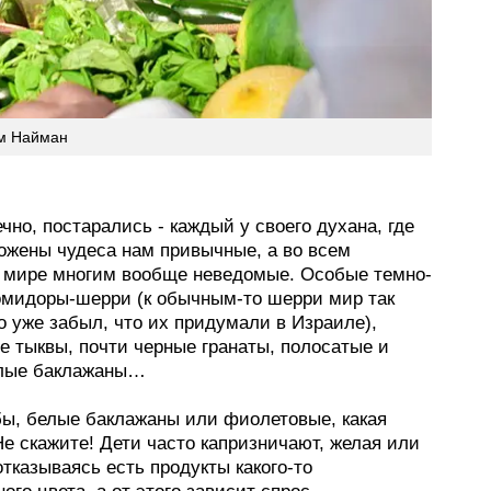
м Найман
ечно, постарались - каждый у своего духана, где
ожены чудеса нам привычные, а во всем
 мире многим вообще неведомые. Особые темно-
омидоры-шерри (к обычным-то шерри мир так
о уже забыл, что их придумали в Израиле),
е тыквы, почти черные гранаты, полосатые и
елые баклажаны…
бы, белые баклажаны или фиолетовые, какая
е скажите! Дети часто капризничают, желая или
отказываясь есть продукты какого-то