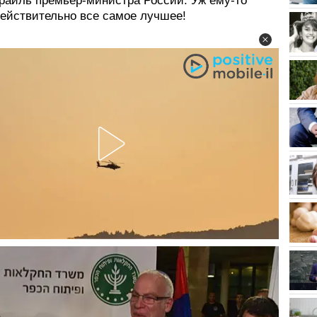
зраиль премьер-министра России. Уж ему-то
действительно все самое лучшее!