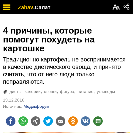
А
Zahav
.
Салат
А
4 причины, которые
помогут похудеть на
картошке
Традиционно картофель не воспринимается
в качестве диетического овоща, и принято
считать, что от него люди только
поправляются.
диеты
калории
овощи
фигура
питание
углеводы
19.12.2016
Источник:
Медикфорум