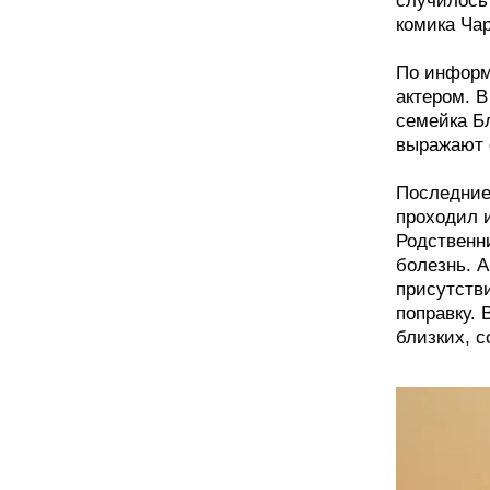
случилось
комика Чар
По информ
актером. В
семейка Б
выражают 
Последние
проходил 
Родственн
болезнь. А
присутстви
поправку. 
близких, с