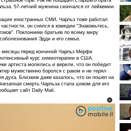
 страшное горе. Рак не пощадил старшего брата
льза. 57-летний мужчина скончался от лейкемии.
ации иностранных СМИ, Чарльз тоже работал
 частности, он снялся в комедии "Знакомьтесь,
лэков". Поклонники братьев по всему миру
соболезнования Эдди и его семье.
 месяцы перед кончиной Чарльз Мерфи
интенсивный курс химиотерапии в США.
ики артиста молились и верили, что он победит
ктер мужественно боролся с раком и не терял
я духа. Близким даже казалось, что он пошел на
Внезапная смерть Чарльза стала шоком для его
ообщает сайт Daily Mail.