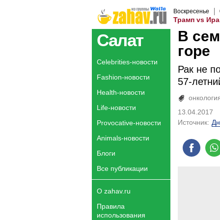
Воскресенье
Трамп vs Ира
В се
Салат
горе
Celebrities-новости
Рак не п
Fashion-новости
57-летни
Health-новости
онкологи
Life-новости
13.04.2017
Источник:
Дн
Provocative-новости
Animals-новости
Блоги
Все публикации
О zahav.ru
Правила
использования