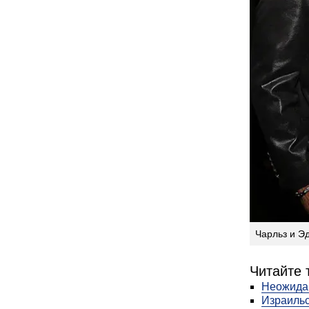
Чарльз и Э
Читайте 
Неожида
Израильс