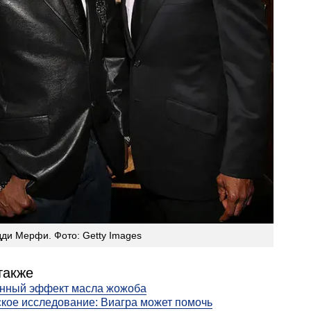
дди Мерфи. Фото: Getty Images
также
нный эффект масла жожоба
кое исследование: Виагра может помочь