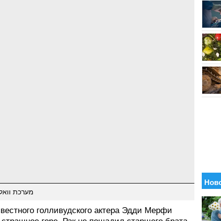
מערכת וואל
звестного голливудского актера Эдди Мерфи