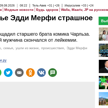
09
.
08
.
2026
08
:
22
Тель-Авив
+31
+26
Иерусалим
+33
+24
н
Модные новости
Будь здоров
Walla, Maariv, JP на русско
мье Эдди Мерфи страшное
Выб
ощадил старшего брата комика Чарльза.
й мужчина скончался от лейкемии.
я
семья
ушли из жизни
происшествия
Эдди Мерфи
и.ру