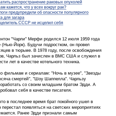
атить распространение раковых опухолей
ам кажется, что у всех вокруг рак?
оги предупредили об опасности популярного
а для загара
целитель СССР не исцелил себя
интон "Чарли" Мерфи родился 12 июля 1959 года
 (Нью-Йорк). Будучи подростком, он провел
яцев в тюрьме. В 1978 году, после освобождения
ков, Чарльз был зачислен в ВМС США и служил в
сти лет в качестве котельного техника.
по фильмам и сериалам: "Ночь в музее", "Звезды
ысяча смертей", "Шоу Шаппелла". Чарльзу
поработать со своим младшим братом Эдди. А
робовал себя в качестве писателя.
то в последнее время брат покойного ушел в
р перестал появляться на светских мероприятиях
имается. Ранее Эдди признали самым