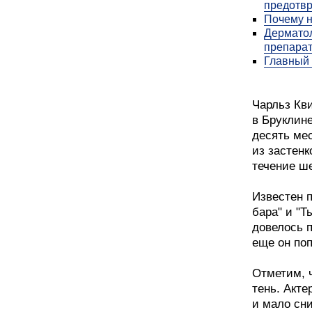
предотвр
Почему н
Дерматол
препарат
Главный 
Чарльз Кв
в Бруклине
десять мес
из застен
течение ше
Известен 
бара" и "Т
довелось 
еще он поп
Отметим, ч
тень. Акте
и мало сн