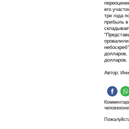
переоцене
его участ
три года 
прибыль в 
складывае
"Представь
провалилис
небоскреб
долларов, 
долларов.
Автор: Ин
Комментари
человеконе
Пожалуйста