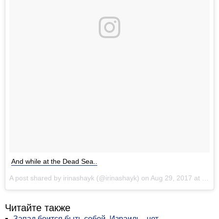
And while at the Dead Sea..
A post shared by irinashayk (@irinashayk) on
Aug 29, 2017 at 12:24pm PDT
Читайте также
Запад боится быть собой. Израиль - нет