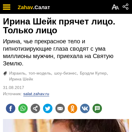
А
Zahav
.
Салат
А
Ирина Шейк прячет лицо.
Только лицо
Ирина, чье прекрасное тело и
гипнотизирующие глаза сводят с ума
миллионы мужчин, приехала на Святую
Землю.
Израиль
топ-модель
шоу-бизнес
Брэдли Купер
Ирина Шейк
31.08.2017
Источник:
salat.zahav.ru