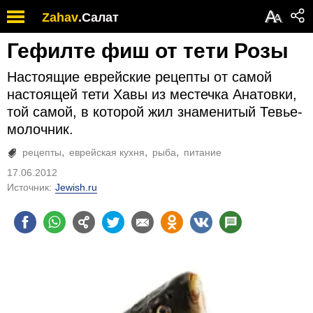
А
Zahav
.
Салат
А
Гефилте фиш от тети Розы
Настоящие еврейские рецепты от самой
настоящей тети Хавы из местечка Анатовки,
той самой, в которой жил знаменитый Тевье-
молочник.
рецепты
еврейская кухня
рыба
питание
17.06.2012
Источник:
Jewish.ru