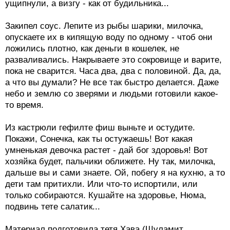
ущипнули, а визгу - как от будильника...
Закипел соус. Лепите из рыбы шарики, милочка,
опускаете их в кипящую воду по одному - чтоб они
ложились плотно, как деньги в кошелек, не
разваливались. Накрываете это сокровище и варите,
пока не сварится. Часа два, два с половиной. Да, да,
а что вы думали? Не все так быстро делается. Даже
небо и землю со зверями и людьми готовили какое-
то время.
Из кастрюли гефилте фиш выньте и остудите.
Покажи, Сонечка, как ты остужаешь! Вот какая
умненькая девочка растет - дай бог здоровья! Вот
хозяйка будет, пальчики оближете. Ну так, милочка,
дальше вы и сами знаете. Ой, побегу я на кухню, а то
дети там притихли. Или что-то испортили, или
только собираются. Кушайте на здоровье, Нюма,
подвинь тете салатик...
Материал подготовила тетя Хава (Шуламит