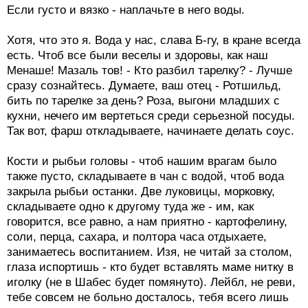
Если густо и вязко - наплачьте в него воды.
Хотя, что это я. Вода у нас, слава Б-гу, в кране всегда
есть. Чтоб все были веселы и здоровы, как наш
Менаше! Мазаль тов! - Кто разбил тарелку? - Лучше
сразу сознайтесь. Думаете, ваш отец - Ротшильд,
бить по тарелке за день? Роза, выгони младших с
кухни, нечего им вертеться среди серьезной посуды.
Так вот, фарш откладываете, начинаете делать соус.
Кости и рыбьи головы - чтоб нашим врагам было
также пусто, складываете в чан с водой, чтоб вода
закрыла рыбьи останки. Две луковицы, морковку,
складываете одно к другому туда же - им, как
говорится, все равно, а нам приятно - картофелину,
соли, перца, сахара, и полтора часа отдыхаете,
занимаетесь воспитанием. Изя, не читай за столом,
глаза испортишь - кто будет вставлять маме нитку в
иголку (не в Шабес будет помянуто). Лейбл, не реви,
тебе совсем не больно досталось, тебя всего лишь