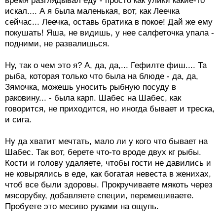
время разглядывал еду - просто как улики какие-то
искал.... А я была маленькая, вот, как Леечка
сейчас... Леечка, оставь братика в покое! Дай же ему
покушать! Яша, не видишь, у нее салфеточка упала -
подними, не развалишься.
Ну, так о чем это я? А, да, да,... Гефилте фиш.... Та
рыба, которая только что была на блюде - да, да,
Зямочка, можешь уносить рыбную посуду в
раковину... - была карп. Шабес на Шабес, как
говорится, не приходится, но иногда бывает и треска,
и сига.
Ну да хватит мечтать, мало ли у кого что бывает на
Шабес. Так вот, берете что-то вроде двух кг рыбы.
Кости и голову удаляете, чтобы гости не давились и
не ковырялись в еде, как богатая невеста в женихах,
чтоб все были здоровы. Прокручиваете мякоть через
мясорубку, добавляете специи, перемешиваете.
Пробуете это месиво руками на ощупь.