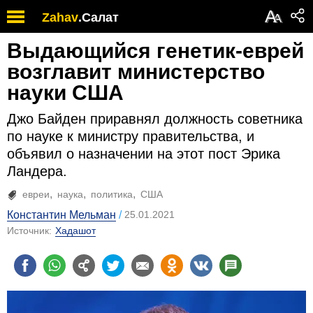
А
Zahav
.
Салат
А
Выдающийся генетик-еврей
возглавит министерство
науки США
Джо Байден приравнял должность советника
по науке к министру правительства, и
объявил о назначении на этот пост Эрика
Ландера.
евреи
наука
политика
США
Константин Мельман
25.01.2021
Источник:
Хадашот