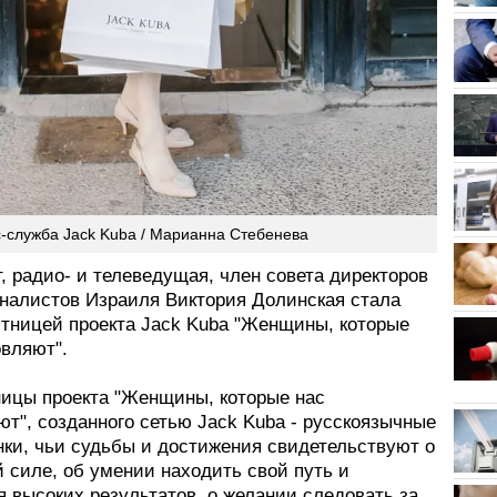
с-служба Jack Kuba / Марианна Стебенева
 радио- и телеведущая, член совета директоров
налистов Израиля Виктория Долинская стала
стницей проекта Jack Kuba "Женщины, которые
овляют".
ницы проекта "Женщины, которые нас
т", созданного сетью Jack Kuba - русскоязычные
нки, чьи судьбы и достижения свидетельствуют о
 силе, об умении находить свой путь и
 высоких результатов, о желании следовать за