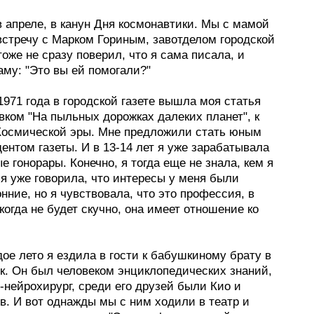
 апреле, в канун Дня космонавтики. Мы с мамой
встречу с Марком Гориным, завотделом городской
тоже не сразу поверил, что я сама писала, и
му: "Это вы ей помогали?"
1971 года в городской газете вышла моя статья
вком "На пыльных дорожках далеких планет", к
Космической эры. Мне предложили стать юным
ентом газеты. И в 13-14 лет я уже зарабатывала
е гонорары. Конечно, я тогда еще не знала, кем я
 я уже говорила, что интересы у меня были
нние, но я чувствовала, что это профессия, в
когда не будет скучно, она имеет отношение ко
ое лето я ездила в гости к бабушкиному брату в
к. Он был человеком энциклопедических знаний,
нейрохирург, среди его друзей были Кио и
в. И вот однажды мы с ним ходили в театр и