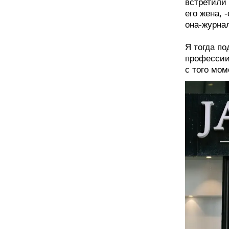
встретили 
его жена, 
она-журнал
Я тогда по
профессии.
с того мом