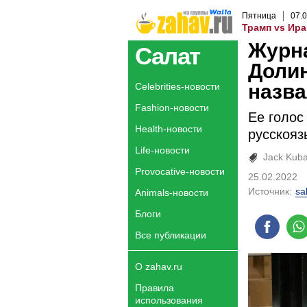
Пятница
07
.
0
Трамп vs Ира
Журн
Салат
Долин
назва
Celebrities-новости
Fashion-новости
Ее голос
Health-новости
русскояз
Life-новости
Jack Kub
Provocative-новости
25.02.2022
Источник:
sa
Animals-новости
Блоги
Все публикации
О zahav.ru
Правила
использования