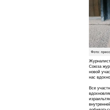
Фото: прес
Журналист,
Союза жур
новой уча
нас вдохн
Все участ
вдохновляю
израильтя
внутренней
добиваться