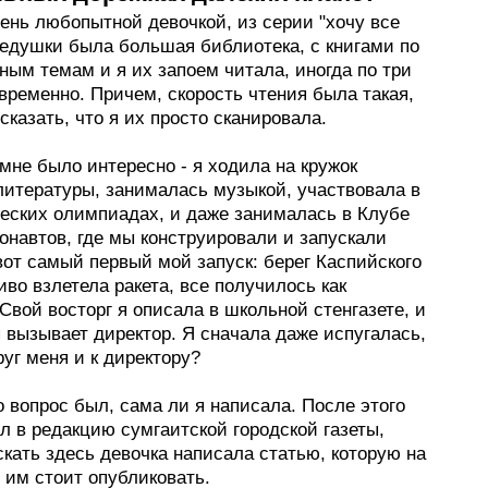
ень любопытной девочкой, из серии "хочу все
дедушки была большая библиотека, с книгами по
ым темам и я их запоем читала, иногда по три
временно. Причем, скорость чтения была такая,
сказать, что я их просто сканировала.
мне было интересно - я ходила на кружок
литературы, занималась музыкой, участвовала в
еских олимпиадах, и даже занималась в Клубе
онавтов, где мы конструировали и запускали
вот самый первый мой запуск: берег Каспийского
иво взлетела ракета, все получилось как
Свой восторг я описала в школьной стенгазете, и
 вызывает директор. Я сначала даже испугалась,
руг меня и к директору?
 вопрос был, сама ли я написала. После этого
л в редакцию сумгаитской городской газеты,
скать здесь девочка написала статью, которую на
, им стоит опубликовать.