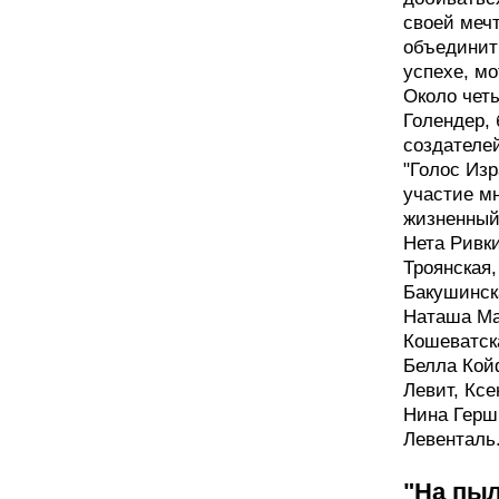
своей меч
объединит
успехе, мо
Около четы
Голендер,
создателе
"Голос Изр
участие м
жизненный
Нета Ривк
Троянская
Бакушинска
Наташа Ма
Кошеватск
Белла Кой
Левит, Кс
Нина Герш
Левенталь
"На пыл