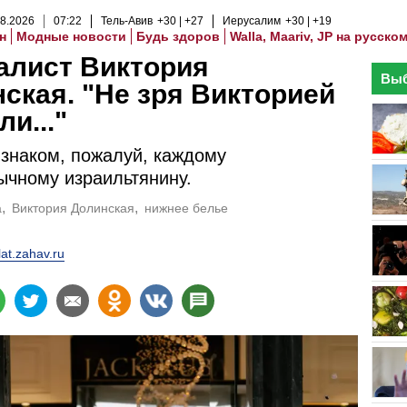
8
.
2026
07
:
22
Тель-Авив
+30
+27
Иерусалим
+30
+19
н
Модные новости
Будь здоров
Walla, Maariv, JP на русско
алист Виктория
Выб
ская. "Не зря Викторией
ли..."
 знаком, пожалуй, каждому
ычному израильтянину.
a
Виктория Долинская
нижнее белье
lat.zahav.ru