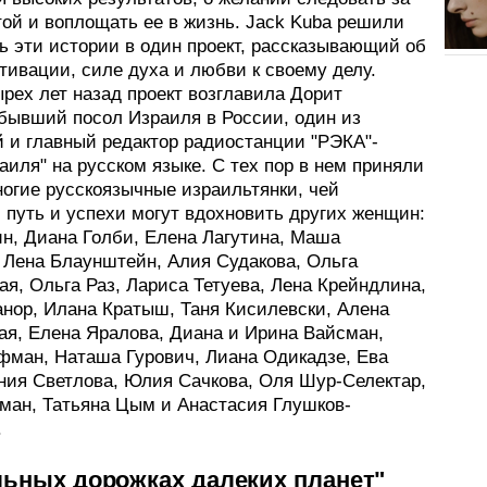
той и воплощать ее в жизнь. Jack Kuba решили
ь эти истории в один проект, рассказывающий об
тивации, силе духа и любви к своему делу.
рех лет назад проект возглавила Дорит
 бывший посол Израиля в России, один из
й и главный редактор радиостанции "РЭКА"-
аиля" на русском языке. С тех пор в нем приняли
ногие русскоязычные израильтянки, чей
 путь и успехи могут вдохновить других женщин:
ин, Диана Голби, Елена Лагутина, Маша
, Лена Блаунштейн, Алия Судакова, Ольга
я, Ольга Раз, Лариса Тетуева, Лена Крейндлина,
нор, Илана Кратыш, Таня Кисилевски, Алена
ая, Елена Яралова, Диана и Ирина Вайсман,
фман, Наташа Гурович, Лиана Одикадзе, Ева
ения Светлова, Юлия Сачкова, Оля Шур-Селектар,
ман, Татьяна Цым и Анастасия Глушков-
.
ьных дорожках далеких планет"