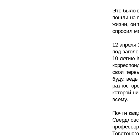
Это было в
пошли на 
жизни, он 
спросил ма
12 апреля 
под заголо
10-летию 
корреспонд
свои первы
буду, ведь
разносторо
которой ни
всему.
Почти кажд
Свердловс
профессор-
Товстоного