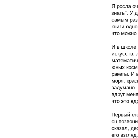
Я росла оч
знать". У 
самым разн
книги одно
что можно 
И в школе 
искусств, 
математич
юных косм
ракеты. И 
моря, крас
задумано. 
вдруг меня
что это вд
Первый его
он позвони
сказал, де
его взгляд