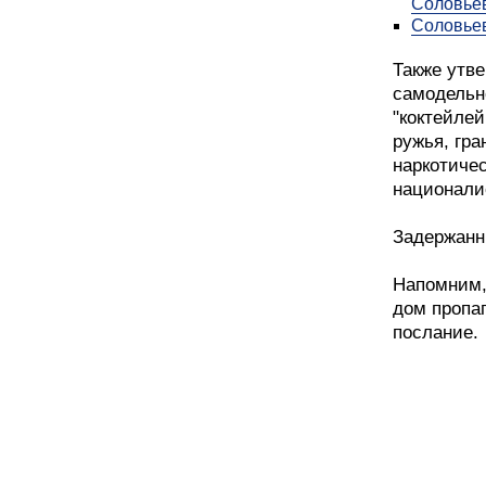
Соловье
Соловьев
Также утве
самодельн
"коктейлей
ружья, гра
наркотичес
национали
Задержанн
Напомним,
дом пропа
послание.
Война Росс