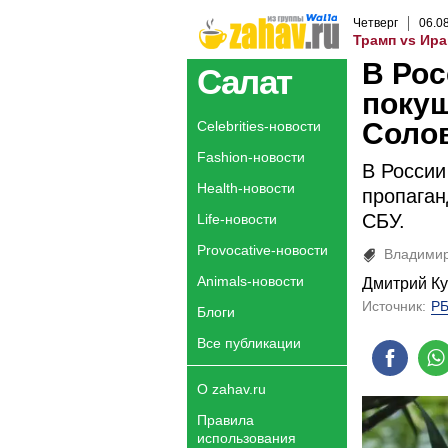
Четверг
06
.
0
Трамп vs Ира
В Рос
Салат
покуш
Соло
Celebrities-новости
Fashion-новости
В России
Health-новости
пропаган
СБУ.
Life-новости
Provocative-новости
Владимир
Animals-новости
Дмитрий К
Источник:
Р
Блоги
Все публикации
О zahav.ru
Правила
использования