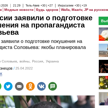
8
.
2026
21
:
29
Тель-Авив
+30
+27
Иерусалим
+30
+19
н
Модные новости
Будь здоров
Walla, Maariv, JP на русско
сии заявили о подготовке
Выб
ения на пропагандиста
вьева
 заявили о подготовке покушения на
диста Соловьева: якобы планировала
 Соловьев
войны
Россия
Украина
узнецов
25.04.2022
БК