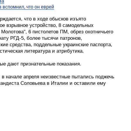
ва
 вспомнил, что он еврей
рждается, что в ходе обысков изъято
ое взрывное устройство, 8 самодельных
 Молотова", 6 пистолетов ПМ, обрез охотничьего
нату РГД-5, более тысячи патронов,
кие средства, поддельные украинские паспорта,
стическая литература и атрибутика.
ые дают признательные показания.
 в начале апреля неизвестные пытались поджечь
гандиста Соловьева в Италии и оставили ему
ии против Украины идет 61-й день.