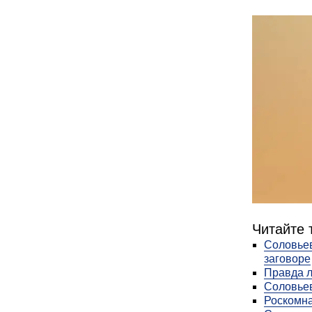
Читайте 
Соловьев
заговоре
Правда л
Соловьев
Роскомна