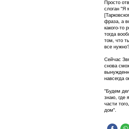
Просто отв
слоган "Я 
[Тарковско
фраза, а 
какого-то 
тогда вооб
том, что т
все нужно?
Сейчас Звя
снова смож
вынужденн
навсегда о
"Будем дел
знаю, где 
части того
дом".