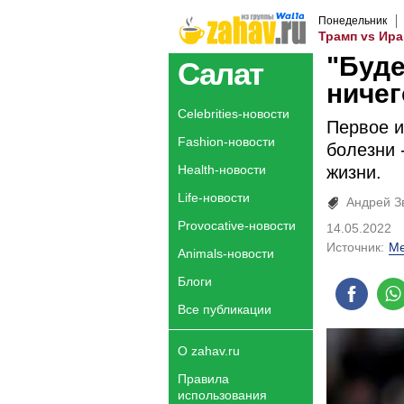
Понедельник
Трамп vs Ира
"Буде
Салат
ничег
Celebrities-новости
Первое и
Fashion-новости
болезни 
Health-новости
жизни.
Life-новости
Андрей З
Provocative-новости
14.05.2022
Источник:
Me
Animals-новости
Блоги
Все публикации
О zahav.ru
Правила
использования