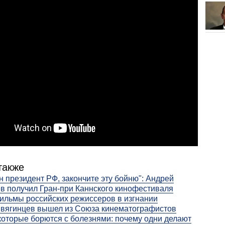
также
н президент РФ, закончите эту бойню": Андрей
в получил Гран-при Каннского кинофестиваля
льмы российских режиссеров в изгнании
вягинцев вышел из Союза кинематографистов
которые борются с болезнями: почему одни делают