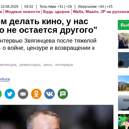
10
.
08
.
2026
04
:
02
Тель-Авив
+31
+26
Иерусалим
+34
+25
н
Модные новости
Будь здоров
Walla, Maariv, JP на русско
м делать кино, у нас
Выб
о не остается другого"
нтервью Звягинцева после тяжелой
- о войне, цензуре и возвращении к
вягинцев
режиссеры
кино
интервью
duza