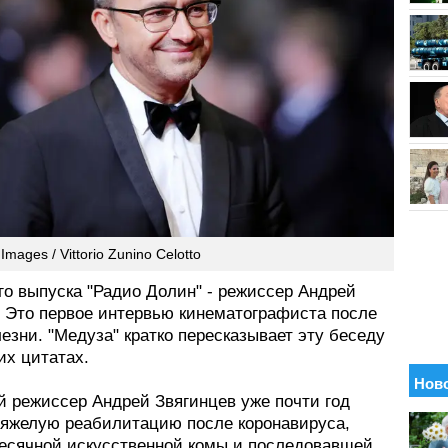
Images / Vittorio Zunino Celotto
го выпуска "Радио Долин" - режиссер Андрей
. Это первое интервью кинематографиста после
езни. "Медуза" кратко пересказывает эту беседу
их цитатах.
й режиссер Андрей Звягинцев уже почти год
тяжелую реабилитацию после коронавируса,
есячной искусственной комы и последовавшей