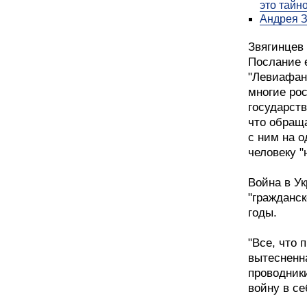
это тайн
Андрея З
Звягинцев 
Послание е
"Левиафан
многие рос
государств
что обраща
с ним на о
человеку "
Война в Ук
"гражданск
годы.
"Все, что 
вытесненн
проводник
войну в се