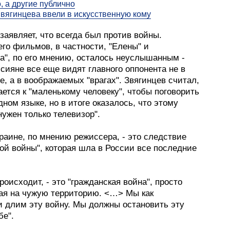
о, а другие публично
вягинцева ввели в искусственную кому
заявляет, что всегда был против войны.
го фильмов, в частности, "Елены" и
а", по его мнению, осталось неуслышанным -
сияне все еще видят главного оппонента не в
е, а в воображаемых "врагах". Звягинцев считал,
ется к "маленькому человеку", чтобы поговорить
дном языке, но в итоге оказалось, что этому
нужен только телевизор".
раине, по мнению режиссера, - это следствие
ой войны", которая шла в России все последние
происходит, - это "гражданская война", просто
ая на чужую территорию. <…> Мы как
и длим эту войну. Мы должны остановить эту
бе".