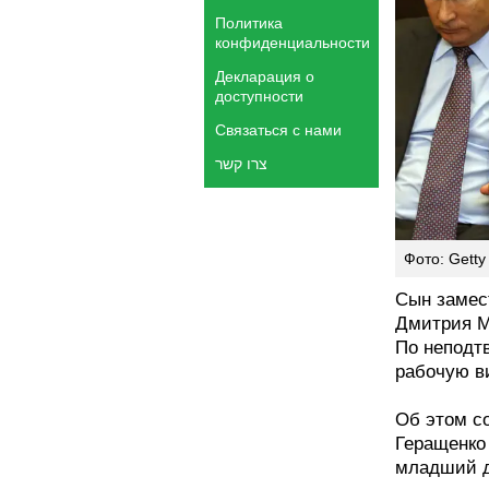
Политика
конфиденциальности
Декларация о
доступности
Связаться с нами
צרו קשר
Фото: Getty 
Сын замес
Дмитрия М
По неподт
рабочую в
Об этом с
Геращенко
младший д