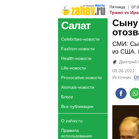
Пятница
07
.
0
Трамп vs Ира
Сыну
Салат
отозв
Celebrities-новости
СМИ: Сы
Fashion-новости
из США. 
Health-новости
Дмитрий 
Life-новости
08.06.2022
Источник:
Об
Provocative-новости
Animals-новости
Блоги
Все публикации
О zahav.ru
Правила
использования