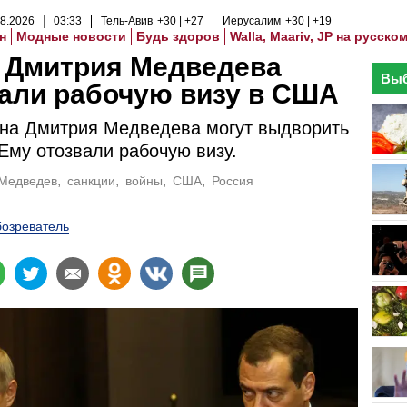
8
.
2026
03
:
33
Тель-Авив
+30
+27
Иерусалим
+30
+19
н
Модные новости
Будь здоров
Walla, Maariv, JP на русско
 Дмитрия Медведева
Выб
али рабочую визу в США
на Дмитрия Медведева могут выдворить
Ему отозвали рабочую визу.
Медведев
санкции
войны
США
Россия
озреватель