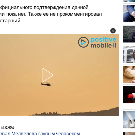
официального подтверждения данной
и пока нет. Также ее не прокомментировал
старший.
также
звал Медведева глупым человеком